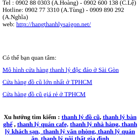
Tel : 0902 88 0303 (A.Hoàng) - 0902 600 138 (C.Lệ)
Hotline: 0902 77 3310 (A.Tùng) - 0909 890 292
(A.Nghĩa)
web:
http://hangthanhlysaigon.net/
Có thể bạn quan tâm:
Mô hình cửa hàng thanh lý độc đáo ở Sài Gòn
Cửa hàng đồ cũ lớn nhất ở TPHCM
Cửa hàng đồ cũ giá rẻ ở TPHCM
Xu hướng tìm kiếm :
thanh lý đ
ồ cũ
,
thanh lý bàn
ghế
,
thanh lý quán cafe,
thanh lý nhà hàng
,
thanh
lý khách sạn
,
thanh lý văn phòng
,
thanh lý quán
ăn
,
thanh lý nội thất gia đình