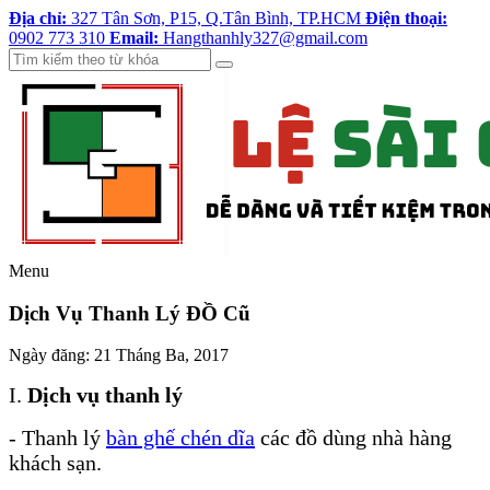
Địa chỉ:
327 Tân Sơn, P15, Q.Tân Bình, TP.HCM
Điện thoại:
0902 773 310
Email:
Hangthanhly327@gmail.com
Menu
Dịch Vụ Thanh Lý ĐỒ Cũ
Ngày đăng:
21 Tháng Ba, 2017
I.
Dịch vụ thanh lý
- Thanh lý
bàn ghế chén dĩa
các đồ dùng nhà hàng
khách sạn.