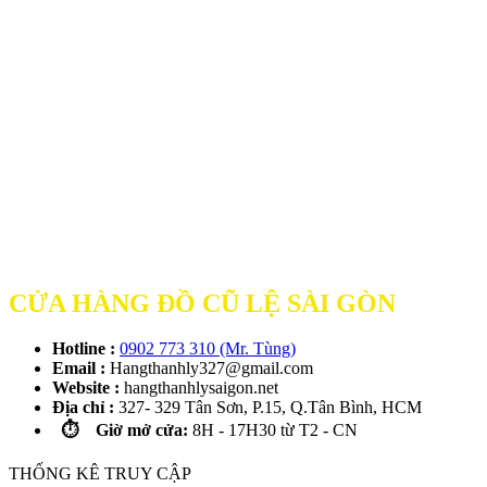
CỬA HÀNG ĐỒ CŨ LỆ SÀI GÒN
Hotline :
0902 773 310 (Mr. Tùng)
Email :
Hangthanhly327@gmail.com
Website :
hangthanhlysaigon.net
Địa chỉ :
327- 329 Tân Sơn, P.15, Q.Tân Bình, HCM
⏱️ Giờ mở cửa:
8H - 17H30 từ T2 - CN
THỐNG KÊ TRUY CẬP