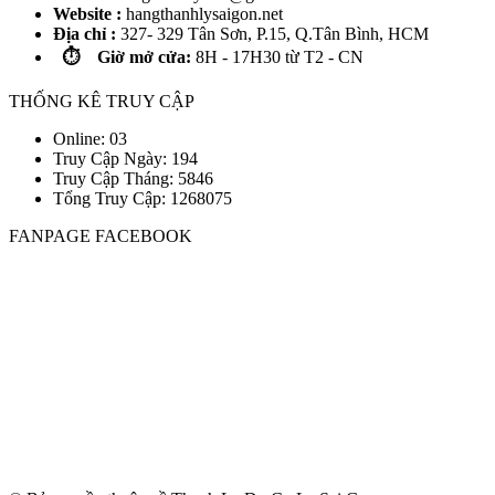
Website :
hangthanhlysaigon.net
Địa chỉ :
327- 329 Tân Sơn, P.15, Q.Tân Bình, HCM
⏱️ Giờ mở cửa:
8H - 17H30 từ T2 - CN
THỐNG KÊ TRUY CẬP
Online: 03
Truy Cập Ngày: 194
Truy Cập Tháng: 5846
Tổng Truy Cập:
1
2
6
8
0
7
5
FANPAGE FACEBOOK