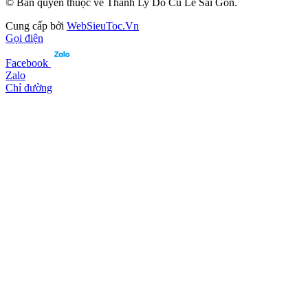
© Bản quyền thuộc về Thanh Ly Do Cu Le Sai Gon.
Cung cấp bởi
WebSieuToc.Vn
Gọi điện
Facebook
Zalo
Chỉ đường