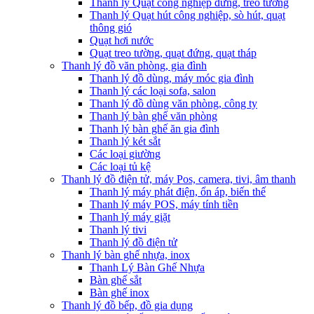
Thanh lý Quạt công nghiệp đứng, treo tường
Thanh lý Quạt hút công nghiệp, sò hút, quạt
thông gió
Quạt hơi nước
Quạt treo tường, quạt đứng, quạt tháp
Thanh lý đồ văn phòng, gia đình
Thanh lý đồ dùng, máy móc gia đình
Thanh lý các loại sofa, salon
Thanh lý đồ dùng văn phòng, công ty
Thanh lý bàn ghế văn phòng
Thanh lý bàn ghế ăn gia đình
Thanh lý két sắt
Các loại giường
Các loại tủ kệ
Thanh lý đồ điện tử, máy Pos, camera, tivi, âm thanh
Thanh lý máy phát điện, ổn áp, biến thế
Thanh lý máy POS, máy tính tiền
Thanh lý máy giặt
Thanh lý tivi
Thanh lý đồ điện tử
Thanh lý bàn ghế nhựa, inox
Thanh Lý Bàn Ghế Nhựa
Bàn ghế sắt
Bàn ghế inox
Thanh lý đồ bếp, đồ gia dụng