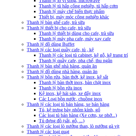
Thanh lý lò vi sóng, microwave
Thanh lý tủ hấp công nghiệp, tủ hấp cơm
Thanh lý máy chế biến thực phẩm
Thiết bị, máy móc công nghiệp khác
Thanh lý bàn ghế cafe, trà sữa
Thanh lý thiết bị cho cafe, trà sữa
Thanh lý thiết bị dùng cho cafe, trà sữa
Thanh lý máy pha cafe, máy xay cafe
Thanh lý đồ dùng Buffet
Thanh lý các loại quầy cafe, tủ , kệ
Thanh lý các loại tủ cabinet, kệ gỗ, kệ trang trí
Thanh lý quầy cafe, pha chế, thu ngân
Thanh lý bàn ghế nhà hàng, quán ăn
Thanh lý đồ dùng nhà hàng, quán ăn
Thanh lý bồn rửa, bàn thớt, kệ inox, kệ sắt
Thanh lý bàn thớt inox, bàn chặt inox
Thanh lý bồn rửa inox
Kệ inox, kệ hải sản, xe đẩy inox
Các Loại bồn nước, chuồng inox
Thanh lý các loại tủ bán hàng, xe bán hàng
Tủ, kệ trưng bày nhôm kính, gổ
Các loại tủ bán hàng (Xe cơm, xe phở...)
Tủ đựng đồ (sắt, gỗ, ...)
Thanh lý các loại lò nướng than, lò nướng gà vịt
Thanh lý các loại quạt