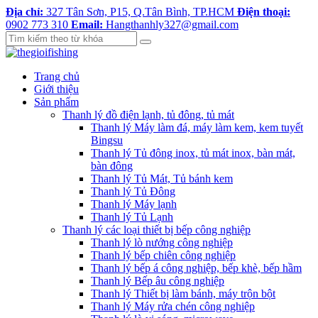
Địa chỉ:
327 Tân Sơn, P15, Q.Tân Bình, TP.HCM
Điện thoại:
0902 773 310
Email:
Hangthanhly327@gmail.com
Trang chủ
Giới thiệu
Sản phẩm
Thanh lý đồ điện lạnh, tủ đông, tủ mát
Thanh lý Máy làm đá, máy làm kem, kem tuyết
Bingsu
Thanh lý Tủ đông inox, tủ mát inox, bàn mát,
bàn đông
Thanh lý Tủ Mát, Tủ bánh kem
Thanh lý Tủ Đông
Thanh lý Máy lạnh
Thanh lý Tủ Lạnh
Thanh lý các loại thiết bị bếp công nghiệp
Thanh lý lò nướng công nghiệp
Thanh lý bếp chiên công nghiệp
Thanh lý bếp á công nghiệp, bếp khè, bếp hầm
Thanh lý Bếp âu công nghiệp
Thanh lý Thiết bị làm bánh, máy trộn bột
Thanh lý Máy rửa chén công nghiệp