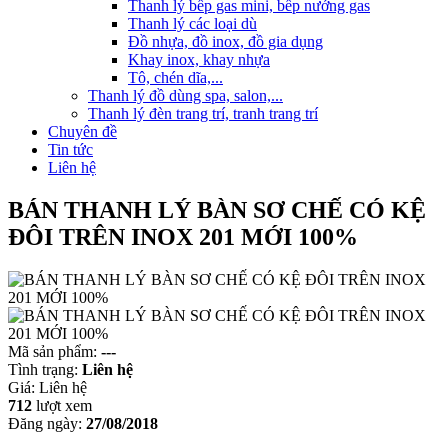
Thanh lý bếp gas mini, bếp nướng gas
Thanh lý các loại dù
Đồ nhựa, đồ inox, đồ gia dụng
Khay inox, khay nhựa
Tô, chén dĩa,...
Thanh lý đồ dùng spa, salon,...
Thanh lý đèn trang trí, tranh trang trí
Chuyên đề
Tin tức
Liên hệ
BÁN THANH LÝ BÀN SƠ CHẾ CÓ KỆ
ĐÔI TRÊN INOX 201 MỚI 100%
Mã sản phẩm:
---
Tình trạng:
Liên hệ
Giá:
Liên hệ
712
lượt xem
Đăng ngày:
27/08/2018