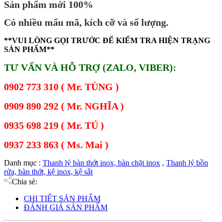
Sản phẩm mới 100%
Có nhiều mẩu mã, kích cỡ và số lượng.
**VUI LÒNG GỌI TRƯỚC ĐỂ KIỂM TRA HIỆN TRẠNG
SẢN PHẨM**
TƯ VẤN VÀ HỖ TRỢ (ZALO, VIBER):
0902 773 310 ( Mr. TÙNG )
0909 890 292 ( Mr. NGHĨA )
0935 698 219 ( Mr. TÚ )
0937 233 863 ( Ms. Mai )
Danh mục :
Thanh lý bàn thớt inox, bàn chặt inox
,
Thanh lý bồn
rửa, bàn thớt, kệ inox, kệ sắt
Chia sẻ:
CHI TIẾT SẢN PHẨM
ĐÁNH GIÁ SẢN PHẨM