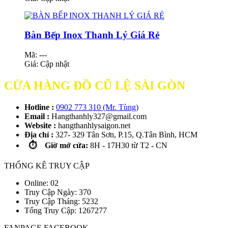
Bàn Bếp Inox Thanh Lý Giá Rẻ
Mã: ---
Giá:
Cập nhật
CỬA HÀNG ĐỒ CŨ LỆ SÀI GÒN
Hotline :
0902 773 310 (Mr. Tùng)
Email :
Hangthanhly327@gmail.com
Website :
hangthanhlysaigon.net
Địa chỉ :
327- 329 Tân Sơn, P.15, Q.Tân Bình, HCM
⏱️ Giờ mở cửa:
8H - 17H30 từ T2 - CN
THỐNG KÊ TRUY CẬP
Online: 02
Truy Cập Ngày: 370
Truy Cập Tháng: 5232
Tổng Truy Cập:
1
2
6
7
2
7
7
FANPAGE FACEBOOK