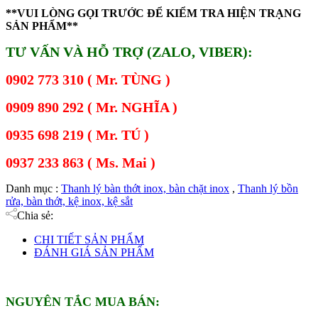
**VUI LÒNG GỌI TRƯỚC ĐỂ KIỂM TRA HIỆN TRẠNG
SẢN PHẨM**
TƯ VẤN VÀ HỖ TRỢ (ZALO, VIBER):
0902 773 310 ( Mr. TÙNG )
0909 890 292 ( Mr. NGHĨA )
0935 698 219 ( Mr. TÚ )
0937 233 863 ( Ms. Mai )
Danh mục :
Thanh lý bàn thớt inox, bàn chặt inox
,
Thanh lý bồn
rửa, bàn thớt, kệ inox, kệ sắt
Chia sẻ:
CHI TIẾT SẢN PHẨM
ĐÁNH GIÁ SẢN PHẨM
NGUYÊN TẮC MUA BÁN: