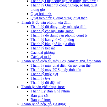
Thanh lý Quạt công nghiệp đứng, treo tường
Thanh lý Quạt hút công nghiệp, sò hút, quạt
thông gió
Quạt hơi nước
Quạt treo tường, quạt đứng, quạt tháp
Thanh lý đồ văn phòng, gia đình
Thanh lý đồ dùng, máy móc gia đình
Thanh lý các loại sofa, salon
Thanh lý đồ dùng văn phòng, công ty
Thanh lý bàn ghế văn phòng
Thanh lý bàn ghế ăn gia đình
Thanh lý két sắt
Các loại giường
Các loại tủ kệ
Thanh lý đồ điện tử, máy Pos, camera, tivi, âm thanh
Thanh lý máy phát điện, ổn áp, biến thế
Thanh lý máy POS, máy tính tiền
Thanh lý máy giặt
Thanh lý tivi
Thanh lý đồ điện tử
Thanh lý bàn ghế nhựa, inox
Thanh Lý Bàn Ghế Nhựa
Bàn ghế sắt
Bàn ghế inox
Thanh lý đồ bếp, đồ gia dụng