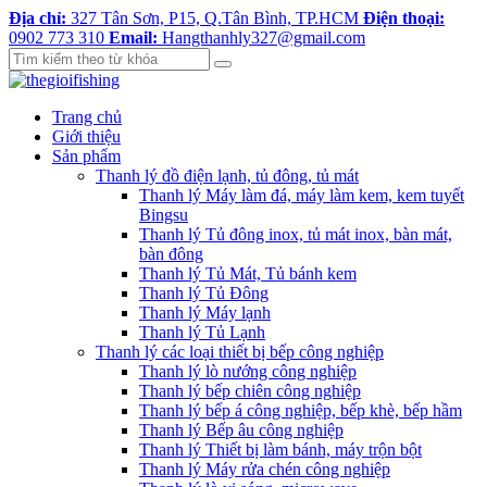
Địa chỉ:
327 Tân Sơn, P15, Q.Tân Bình, TP.HCM
Điện thoại:
0902 773 310
Email:
Hangthanhly327@gmail.com
Trang chủ
Giới thiệu
Sản phẩm
Thanh lý đồ điện lạnh, tủ đông, tủ mát
Thanh lý Máy làm đá, máy làm kem, kem tuyết
Bingsu
Thanh lý Tủ đông inox, tủ mát inox, bàn mát,
bàn đông
Thanh lý Tủ Mát, Tủ bánh kem
Thanh lý Tủ Đông
Thanh lý Máy lạnh
Thanh lý Tủ Lạnh
Thanh lý các loại thiết bị bếp công nghiệp
Thanh lý lò nướng công nghiệp
Thanh lý bếp chiên công nghiệp
Thanh lý bếp á công nghiệp, bếp khè, bếp hầm
Thanh lý Bếp âu công nghiệp
Thanh lý Thiết bị làm bánh, máy trộn bột
Thanh lý Máy rửa chén công nghiệp