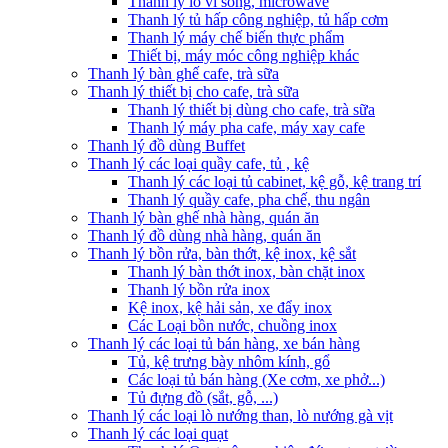
Thanh lý lò vi sóng, microwave
Thanh lý tủ hấp công nghiệp, tủ hấp cơm
Thanh lý máy chế biến thực phẩm
Thiết bị, máy móc công nghiệp khác
Thanh lý bàn ghế cafe, trà sữa
Thanh lý thiết bị cho cafe, trà sữa
Thanh lý thiết bị dùng cho cafe, trà sữa
Thanh lý máy pha cafe, máy xay cafe
Thanh lý đồ dùng Buffet
Thanh lý các loại quầy cafe, tủ , kệ
Thanh lý các loại tủ cabinet, kệ gỗ, kệ trang trí
Thanh lý quầy cafe, pha chế, thu ngân
Thanh lý bàn ghế nhà hàng, quán ăn
Thanh lý đồ dùng nhà hàng, quán ăn
Thanh lý bồn rửa, bàn thớt, kệ inox, kệ sắt
Thanh lý bàn thớt inox, bàn chặt inox
Thanh lý bồn rửa inox
Kệ inox, kệ hải sản, xe đẩy inox
Các Loại bồn nước, chuồng inox
Thanh lý các loại tủ bán hàng, xe bán hàng
Tủ, kệ trưng bày nhôm kính, gổ
Các loại tủ bán hàng (Xe cơm, xe phở...)
Tủ đựng đồ (sắt, gỗ, ...)
Thanh lý các loại lò nướng than, lò nướng gà vịt
Thanh lý các loại quạt