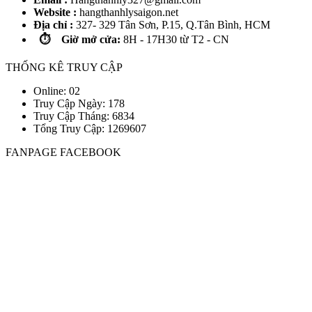
Website :
hangthanhlysaigon.net
Địa chỉ :
327- 329 Tân Sơn, P.15, Q.Tân Bình, HCM
⏱️ Giờ mở cửa:
8H - 17H30 từ T2 - CN
THỐNG KÊ TRUY CẬP
Online: 02
Truy Cập Ngày: 178
Truy Cập Tháng: 6834
Tổng Truy Cập:
1
2
6
9
6
0
7
FANPAGE FACEBOOK