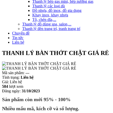
Thanh lý bếp gas mini, bếp nướng gas
Thanh lý các loại dù
Đồ nhựa, đồ inox, đồ gia dụng
Khay inox, khay nhựa
Tô, chén dĩa,...
Thanh lý đồ dùng spa, salon,...
Thanh lý đèn trang trí, tranh trang trí
Chuyên đề
Tin tức
Liên hệ
THANH LÝ BÀN THỚT CHẶT GIÁ RẺ
Mã sản phẩm:
---
Tình trạng:
Liên hệ
Giá:
Liên hệ
584
lượt xem
Đăng ngày:
31/10/2023
Sản phẩm còn mới 95% - 100%
Nhiều mẩu mã, kích cỡ và số lượng.