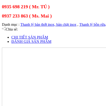
0935 698 219 ( Mr. TÚ )
0937 233 863 ( Ms. Mai )
Danh mục :
Thanh lý bàn thớt inox, bàn chặt inox
,
Thanh lý bồn rửa, 
Chia sẻ:
CHI TIẾT SẢN PHẨM
ĐÁNH GIÁ SẢN PHẨM