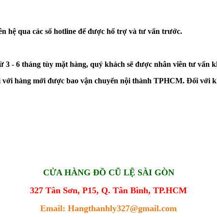
n hệ qua các số hotline để được hổ trợ và tư vấn trước.
từ 3 - 6 tháng tùy mặt hàng, quý khách sẽ được nhân viên tư vấn 
đối với hàng mới được bao vận chuyển nội thành TPHCM. Đối với k
CỬA HÀNG ĐỒ CŨ LỆ SÀI GÒN
327 Tân Sơn, P15, Q. Tân Bình, TP.HCM
Email: Hangthanhly327@gmail.com