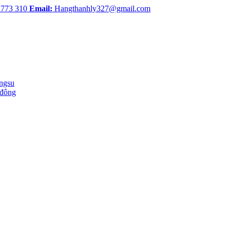
 773 310
Email:
Hangthanhly327@gmail.com
ingsu
 đông