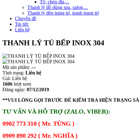
Tô, chén dĩa,...
Thanh lý đồ dùng spa, salon,...
Thanh lý đèn trang trí, tranh trang trí
Chuyên đề
Tin tức
Liên hệ
THANH LÝ TỦ BẾP INOX 304
Mã sản phẩm:
---
Tình trạng:
Liên hệ
Giá:
Liên hệ
1606
lượt xem
Đăng ngày:
07/12/2019
**VUI LÒNG GỌI TRƯỚC ĐỂ KIỂM TRA HIỆN TRẠNG S
TƯ VẤN VÀ HỖ TRỢ (ZALO, VIBER):
0902 773 310 ( Mr. TÙNG )
0909 890 292 ( Mr. NGHĨA )