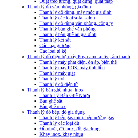
Quạt treo tường, quạt đứng, quạt tháp
Thanh lý đồ văn phòng, gia đình
Thanh lý đồ dùng, máy móc gia đình
Thanh lý các loại sofa, salon
Thanh lý đồ dùng văn phòng, công ty
Thanh lý bàn ghế văn phòng
Thanh lý bàn ghế ăn gia đình
Thanh lý két sắt
Các loại giường
Các loại tủ kệ
Thanh lý đồ điện tử, máy Pos, camera, tivi, âm thanh
Thanh lý máy phát điện, ổn áp, biến thế
Thanh lý máy POS, máy tính tiền
Thanh lý máy giặt
Thanh lý tivi
Thanh lý đồ điện tử
Thanh lý bàn ghế nhựa, inox
Thanh Lý Bàn Ghế Nhựa
Bàn ghế sắt
Bàn ghế inox
Thanh lý đồ bếp, đồ gia dụng
Thanh lý bếp gas mini, bếp nướng gas
Thanh lý các loại dù
Đồ nhựa, đồ inox, đồ gia dụng
Khay inox, khay nhựa