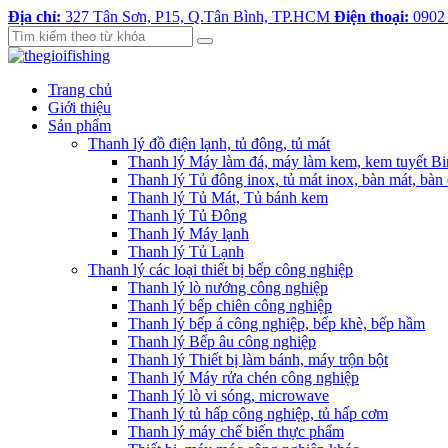
Địa chỉ:
327 Tân Sơn, P15, Q.Tân Bình, TP.HCM
Điện thoại:
0902
Trang chủ
Giới thiệu
Sản phẩm
Thanh lý đồ điện lạnh, tủ đông, tủ mát
Thanh lý Máy làm đá, máy làm kem, kem tuyết B
Thanh lý Tủ đông inox, tủ mát inox, bàn mát, bàn
Thanh lý Tủ Mát, Tủ bánh kem
Thanh lý Tủ Đông
Thanh lý Máy lạnh
Thanh lý Tủ Lạnh
Thanh lý các loại thiết bị bếp công nghiệp
Thanh lý lò nướng công nghiệp
Thanh lý bếp chiên công nghiệp
Thanh lý bếp á công nghiệp, bếp khè, bếp hầm
Thanh lý Bếp âu công nghiệp
Thanh lý Thiết bị làm bánh, máy trộn bột
Thanh lý Máy rửa chén công nghiệp
Thanh lý lò vi sóng, microwave
Thanh lý tủ hấp công nghiệp, tủ hấp cơm
Thanh lý máy chế biến thực phẩm