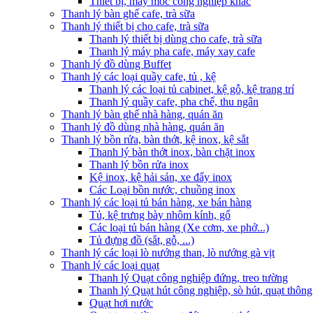
Thiết bị, máy móc công nghiệp khác
Thanh lý bàn ghế cafe, trà sữa
Thanh lý thiết bị cho cafe, trà sữa
Thanh lý thiết bị dùng cho cafe, trà sữa
Thanh lý máy pha cafe, máy xay cafe
Thanh lý đồ dùng Buffet
Thanh lý các loại quầy cafe, tủ , kệ
Thanh lý các loại tủ cabinet, kệ gỗ, kệ trang trí
Thanh lý quầy cafe, pha chế, thu ngân
Thanh lý bàn ghế nhà hàng, quán ăn
Thanh lý đồ dùng nhà hàng, quán ăn
Thanh lý bồn rửa, bàn thớt, kệ inox, kệ sắt
Thanh lý bàn thớt inox, bàn chặt inox
Thanh lý bồn rửa inox
Kệ inox, kệ hải sản, xe đẩy inox
Các Loại bồn nước, chuồng inox
Thanh lý các loại tủ bán hàng, xe bán hàng
Tủ, kệ trưng bày nhôm kính, gổ
Các loại tủ bán hàng (Xe cơm, xe phở...)
Tủ đựng đồ (sắt, gỗ, ...)
Thanh lý các loại lò nướng than, lò nướng gà vịt
Thanh lý các loại quạt
Thanh lý Quạt công nghiệp đứng, treo tường
Thanh lý Quạt hút công nghiệp, sò hút, quạt thông
Quạt hơi nước