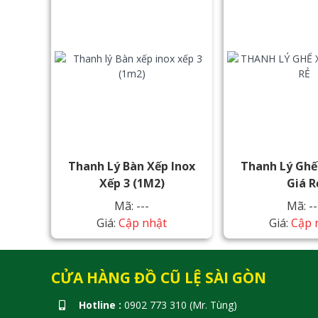
Thanh Lý Bàn Xếp Inox
Thanh Lý Ghế
Xếp 3 (1M2)
Giá R
Mã: ---
Mã: --
Giá:
Cập nhật
Giá:
Cập 
CỬA HÀNG ĐỒ CŨ LỆ SÀI GÒN
Hotline :
0902 773 310 (Mr. Tùng)