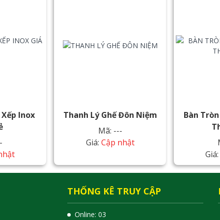
 Xếp Inox
Thanh Lý Ghế Đôn Niệm
Bàn Tròn
ẻ
T
Mã: ---
-
Giá:
Cập nhật
nhật
Giá
THỐNG KÊ TRUY CẬP
Online: 03