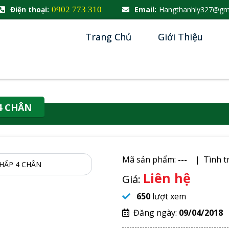
Điện thoại:
0902 773 310
Email:
Hangthanhly327@gm
Trang Chủ
Giới Thiệu
4 CHÂN
Mã sản phẩm:
---
Tình t
Liên hệ
Giá:
650
lượt xem
Đăng ngày:
09/04/2018