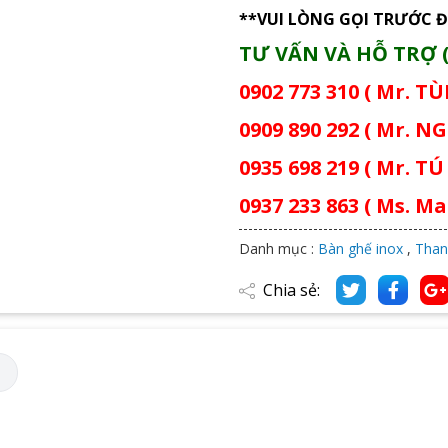
**VUI LÒNG GỌI TRƯỚC Đ
TƯ VẤN VÀ HỖ TRỢ (
0902 773 310 ( Mr. T
0909 890 292 ( Mr. NG
0935 698 219 ( Mr. TÚ 
0937 233 863 ( Ms. Mai
Danh mục :
Bàn ghế inox
,
Than
Chia sẻ:
M