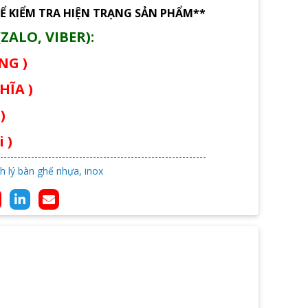
Ể KIỂM TRA HIỆN TRẠNG SẢN PHẨM**
ZALO, VIBER):
ÙNG )
HĨA )
)
 )
h lý bàn ghế nhựa, inox