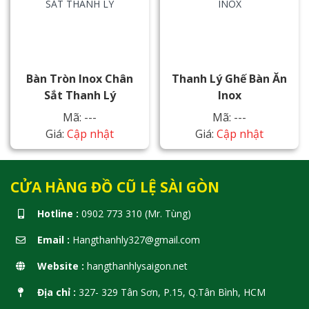
Bàn Tròn Inox Chân
Thanh Lý Ghế Bàn Ăn
Sắt Thanh Lý
Inox
Mã: ---
Mã: ---
Giá:
Cập nhật
Giá:
Cập nhật
CỬA HÀNG ĐỒ CŨ LỆ SÀI GÒN
Hotline :
0902 773 310 (Mr. Tùng)
Email :
Hangthanhly327@gmail.com
Website :
hangthanhlysaigon.net
Địa chỉ :
327- 329 Tân Sơn, P.15, Q.Tân Bình, HCM