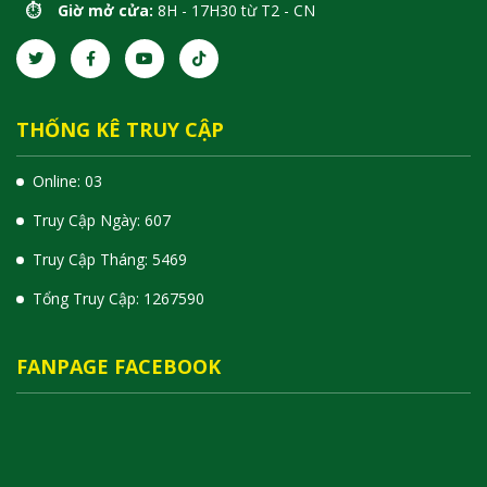
⏱️ Giờ mở cửa:
8H - 17H30 từ T2 - CN
THỐNG KÊ TRUY CẬP
Online: 03
Truy Cập Ngày: 607
Truy Cập Tháng: 5469
Tổng Truy Cập:
1
2
6
7
5
9
0
FANPAGE FACEBOOK