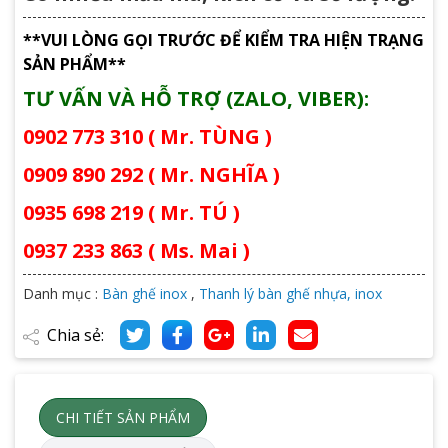
**VUI LÒNG GỌI TRƯỚC ĐỂ KIỂM TRA HIỆN TRẠNG
SẢN PHẨM**
TƯ VẤN VÀ HỖ TRỢ (ZALO, VIBER):
0902 773 310 ( Mr. TÙNG )
0909 890 292 ( Mr. NGHĨA )
0935 698 219 ( Mr. TÚ )
0937 233 863 ( Ms. Mai )
Danh mục :
Bàn ghế inox
,
Thanh lý bàn ghế nhựa, inox
Chia sẻ:
CHI TIẾT SẢN PHẨM