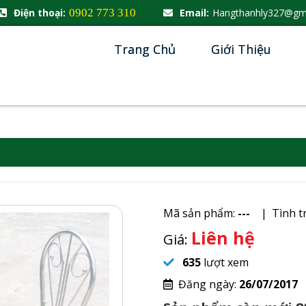
Điện thoại:
0902 773 310
Email:
Hangthanhly327@gm
Trang Chủ
Giới Thiệu
Mã sản phẩm:
---
Tình t
Liên hệ
Giá:
635
lượt xem
Đăng ngày:
26/07/2017