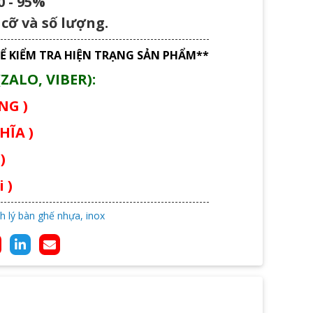
 - 95%
cỡ và số lượng.
Ể KIỂM TRA HIỆN TRẠNG SẢN PHẨM**
ZALO, VIBER):
ÙNG )
HĨA )
)
 )
h lý bàn ghế nhựa, inox