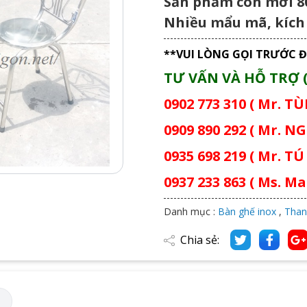
Sản phẩm còn mới 80
Nhiều mẩu mã, kích 
**VUI LÒNG GỌI TRƯỚC Đ
TƯ VẤN VÀ HỖ TRỢ (
0902 773 310 ( Mr. T
0909 890 292 ( Mr. NG
0935 698 219 ( Mr. TÚ 
0937 233 863 ( Ms. Mai
Danh mục :
Bàn ghế inox
,
Than
Chia sẻ:
M