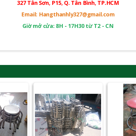
327 Tân Sơn, P15, Q. Tân Bình, TP.HCM
Email: Hangthanhly327@gmail.com
Giờ mở cửa: 8H - 17H30 từ T2 - CN