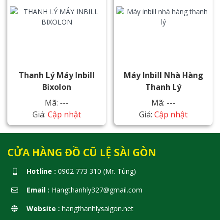
Thanh Lý Máy Inbill
Máy Inbill Nhà Hàng
Bixolon
Thanh Lý
Mã: ---
Mã: ---
Giá:
Cập nhật
Giá:
Cập nhật
CỬA HÀNG ĐỒ CŨ LỆ SÀI GÒN
Hotline :
0902 773 310 (Mr. Tùng)
Email :
Hangthanhly327@gmail.com
Website :
hangthanhlysaigon.net