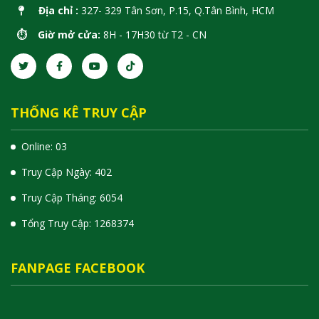
Địa chỉ :
327- 329 Tân Sơn, P.15, Q.Tân Bình, HCM
⏱️ Giờ mở cửa:
8H - 17H30 từ T2 - CN
THỐNG KÊ TRUY CẬP
Online: 03
Truy Cập Ngày: 402
Truy Cập Tháng: 6054
Tổng Truy Cập:
1
2
6
8
3
7
4
FANPAGE FACEBOOK