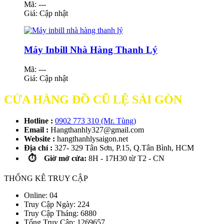
Mã: ---
Giá:
Cập nhật
Máy Inbill Nhà Hàng Thanh Lý
Mã: ---
Giá:
Cập nhật
CỬA HÀNG ĐỒ CŨ LỆ SÀI GÒN
Hotline :
0902 773 310 (Mr. Tùng)
Email :
Hangthanhly327@gmail.com
Website :
hangthanhlysaigon.net
Địa chỉ :
327- 329 Tân Sơn, P.15, Q.Tân Bình, HCM
⏱️ Giờ mở cửa:
8H - 17H30 từ T2 - CN
THỐNG KÊ TRUY CẬP
Online: 04
Truy Cập Ngày: 224
Truy Cập Tháng: 6880
Tổng Truy Cập:
1
2
6
9
6
5
7