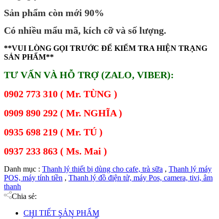
Sản phẩm còn mới 90%
Có nhiều mẩu mã, kích cỡ và số lượng.
**VUI LÒNG GỌI TRƯỚC ĐỂ KIỂM TRA HIỆN TRẠNG
SẢN PHẨM**
TƯ VẤN VÀ HỖ TRỢ (ZALO, VIBER):
0902 773 310 ( Mr. TÙNG )
0909 890 292 ( Mr. NGHĨA )
0935 698 219 ( Mr. TÚ )
0937 233 863 ( Ms. Mai )
Danh mục :
Thanh lý thiết bị dùng cho cafe, trà sữa
,
Thanh lý máy
POS, máy tính tiền
,
Thanh lý đồ điện tử, máy Pos, camera, tivi, âm
thanh
Chia sẻ:
CHI TIẾT SẢN PHẨM