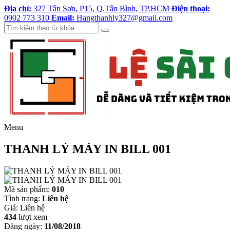
Địa chỉ:
327 Tân Sơn, P15, Q.Tân Bình, TP.HCM
Điện thoại:
0902 773 310
Email:
Hangthanhly327@gmail.com
Menu
THANH LÝ MÁY IN BILL 001
Mã sản phẩm:
010
Tình trạng:
Liên hệ
Giá:
Liên hệ
434
lượt xem
Đăng ngày:
11/08/2018