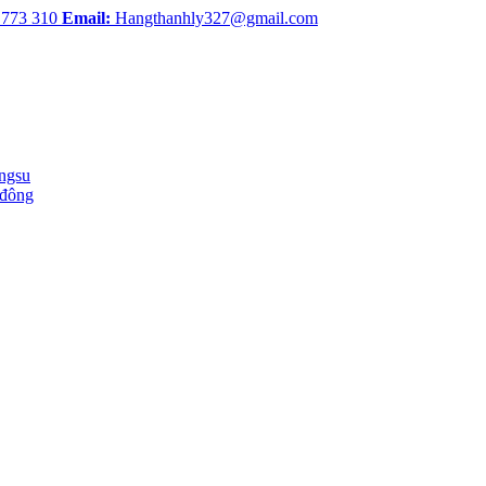
 773 310
Email:
Hangthanhly327@gmail.com
ingsu
 đông