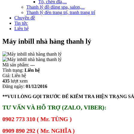
Tô, chén dĩa,...
Thanh lý đồ dùng spa, salon,...
Thanh lý đèn trang trí, tranh trang trí
Chuyên đề
Tin tức
Liên hệ
Máy inbill nhà hàng thanh lý
Mã sản phẩm:
---
Tình trạng:
Liên hệ
Giá:
Liên hệ
435
lượt xem
Đăng ngày:
01/12/2016
**VUI LÒNG GỌI TRƯỚC ĐỂ KIỂM TRA HIỆN TRẠNG S
TƯ VẤN VÀ HỖ TRỢ (ZALO, VIBER):
0902 773 310 ( Mr. TÙNG )
0909 890 292 ( Mr. NGHĨA )