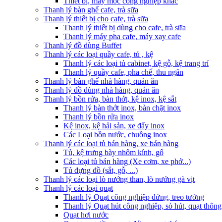
Thiết bị, máy móc công nghiệp khác
Thanh lý bàn ghế cafe, trà sữa
Thanh lý thiết bị cho cafe, trà sữa
Thanh lý thiết bị dùng cho cafe, trà sữa
Thanh lý máy pha cafe, máy xay cafe
Thanh lý đồ dùng Buffet
Thanh lý các loại quầy cafe, tủ , kệ
Thanh lý các loại tủ cabinet, kệ gỗ, kệ trang trí
Thanh lý quầy cafe, pha chế, thu ngân
Thanh lý bàn ghế nhà hàng, quán ăn
Thanh lý đồ dùng nhà hàng, quán ăn
Thanh lý bồn rửa, bàn thớt, kệ inox, kệ sắt
Thanh lý bàn thớt inox, bàn chặt inox
Thanh lý bồn rửa inox
Kệ inox, kệ hải sản, xe đẩy inox
Các Loại bồn nước, chuồng inox
Thanh lý các loại tủ bán hàng, xe bán hàng
Tủ, kệ trưng bày nhôm kính, gổ
Các loại tủ bán hàng (Xe cơm, xe phở...)
Tủ đựng đồ (sắt, gỗ, ...)
Thanh lý các loại lò nướng than, lò nướng gà vịt
Thanh lý các loại quạt
Thanh lý Quạt công nghiệp đứng, treo tường
Thanh lý Quạt hút công nghiệp, sò hút, quạt thông
Quạt hơi nước