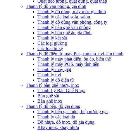
Quạt treo tường, quạt đứng, quạt tháp
Thanh lý đồ văn phòng, gia đình
Thanh lý đồ dùng, máy móc gia đình
Thanh lý các loại sofa, salon
Thanh lý đồ dùng văn phòng, công ty
Thanh lý bàn ghế văn phòng
Thanh lý bàn ghế ăn gia đình
Thanh lý két sắt
Các loại giường
Các loại tủ kệ
Thanh lý đồ điện tử, máy Pos, camera, tivi, âm thanh
Thanh lý máy phát điện, ổn áp, biến thế
Thanh lý máy POS, máy tính tiền
Thanh lý máy giặt
Thanh lý tivi
Thanh lý đồ điện tử
Thanh lý bàn ghế nhựa, inox
Thanh Lý Bàn Ghế Nhựa
Bàn ghế sắt
Bàn ghế inox
Thanh lý đồ bếp, đồ gia dụng
Thanh lý bếp gas mini, bếp nướng gas
Thanh lý các loại dù
Đồ nhựa, đồ inox, đồ gia dụng
Khay inox, khay nhựa