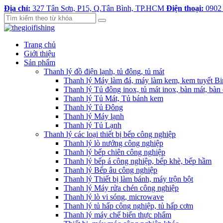
Địa chỉ:
327 Tân Sơn, P15, Q.Tân Bình, TP.HCM
Điện thoại:
0902
Trang chủ
Giới thiệu
Sản phẩm
Thanh lý đồ điện lạnh, tủ đông, tủ mát
Thanh lý Máy làm đá, máy làm kem, kem tuyết B
Thanh lý Tủ đông inox, tủ mát inox, bàn mát, bàn
Thanh lý Tủ Mát, Tủ bánh kem
Thanh lý Tủ Đông
Thanh lý Máy lạnh
Thanh lý Tủ Lạnh
Thanh lý các loại thiết bị bếp công nghiệp
Thanh lý lò nướng công nghiệp
Thanh lý bếp chiên công nghiệp
Thanh lý bếp á công nghiệp, bếp khè, bếp hầm
Thanh lý Bếp âu công nghiệp
Thanh lý Thiết bị làm bánh, máy trộn bột
Thanh lý Máy rửa chén công nghiệp
Thanh lý lò vi sóng, microwave
Thanh lý tủ hấp công nghiệp, tủ hấp cơm
Thanh lý máy chế biến thực phẩm