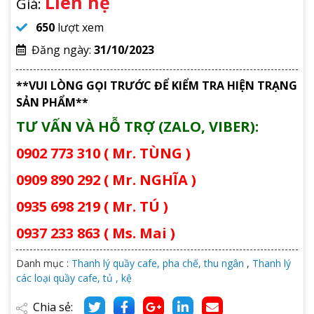
Liên hệ
Giá:
650
lượt xem
Đăng ngày:
31/10/2023
**VUI LÒNG GỌI TRƯỚC ĐỂ KIỂM TRA HIỆN TRẠNG
SẢN PHẨM**
TƯ VẤN VÀ HỖ TRỢ (ZALO, VIBER):
0902 773 310 ( Mr. TÙNG )
0909 890 292 ( Mr. NGHĨA )
0935 698 219 ( Mr. TÚ )
0937 233 863 ( Ms. Mai )
Danh mục :
Thanh lý quầy cafe, pha chế, thu ngân
,
Thanh lý
các loại quầy cafe, tủ , kệ
Chia sẻ: