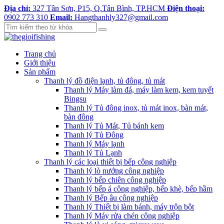
Địa chỉ:
327 Tân Sơn, P15, Q.Tân Bình, TP.HCM
Điện thoại:
0902 773 310
Email:
Hangthanhly327@gmail.com
Trang chủ
Giới thiệu
Sản phẩm
Thanh lý đồ điện lạnh, tủ đông, tủ mát
Thanh lý Máy làm đá, máy làm kem, kem tuyết
Bingsu
Thanh lý Tủ đông inox, tủ mát inox, bàn mát,
bàn đông
Thanh lý Tủ Mát, Tủ bánh kem
Thanh lý Tủ Đông
Thanh lý Máy lạnh
Thanh lý Tủ Lạnh
Thanh lý các loại thiết bị bếp công nghiệp
Thanh lý lò nướng công nghiệp
Thanh lý bếp chiên công nghiệp
Thanh lý bếp á công nghiệp, bếp khè, bếp hầm
Thanh lý Bếp âu công nghiệp
Thanh lý Thiết bị làm bánh, máy trộn bột
Thanh lý Máy rửa chén công nghiệp