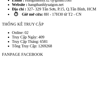
Email :
Hangthanhly327@gmail.com
Website :
hangthanhlysaigon.net
Địa chỉ :
327- 329 Tân Sơn, P.15, Q.Tân Bình, HCM
⏱️ Giờ mở cửa:
8H - 17H30 từ T2 - CN
THỐNG KÊ TRUY CẬP
Online: 02
Truy Cập Ngày: 409
Truy Cập Tháng: 6581
Tổng Truy Cập:
1
2
6
9
2
6
8
FANPAGE FACEBOOK