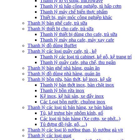
Thanh lý lò vi sóng, microwave
Thanh lý tủ hấp công nghiệp, tủ hấp cơm
Thanh lý máy chế biến thực phẩm
Thiết bị, máy móc công nghiệp khác
Thanh lý bàn ghế cafe, trà sữa
Thanh lý thiết bị cho cafe, trà sữa
Thanh lý thiết bị dùng cho cafe, trà sữa
Thanh lý máy pha cafe, máy xay cafe
Thanh lý đồ dùng Buffet
Thanh lý các loại quầy cafe, tủ , kệ
Thanh lý các loại tủ cabinet, kệ gỗ, kệ trang trí
Thanh lý quầy cafe, pha chế, thu ngân
Thanh lý bàn ghế nhà hàng, quán ăn
Thanh lý đồ dùng nhà hàng, quán ăn
Thanh lý bồn rửa, bàn thớt, kệ inox, kệ sắt
Thanh lý bàn thớt inox, bàn chặt inox
Thanh lý bồn rửa inox
Kệ inox, kệ hải sản, xe đẩy inox
Các Loại bồn nước, chuồng inox
Thanh lý các loại tủ bán hàng, xe bán hàng
Tủ, kệ trưng bày nhôm kính, gổ
Các loại tủ bán hàng (Xe cơm, xe phở...)
Tủ đựng đồ (sắt, gỗ, ...)
Thanh lý các loại lò nướng than, lò nướng gà vịt
Thanh lý các loại quạt