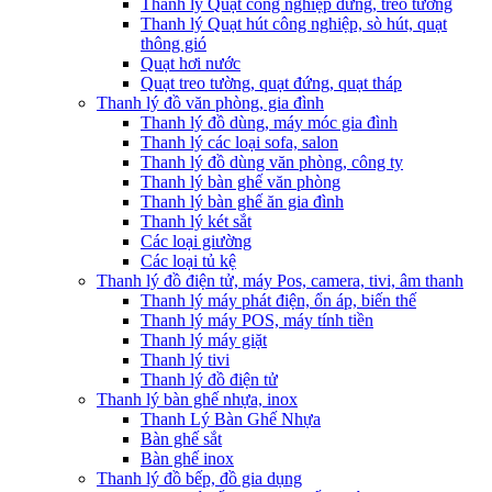
Thanh lý Quạt công nghiệp đứng, treo tường
Thanh lý Quạt hút công nghiệp, sò hút, quạt
thông gió
Quạt hơi nước
Quạt treo tường, quạt đứng, quạt tháp
Thanh lý đồ văn phòng, gia đình
Thanh lý đồ dùng, máy móc gia đình
Thanh lý các loại sofa, salon
Thanh lý đồ dùng văn phòng, công ty
Thanh lý bàn ghế văn phòng
Thanh lý bàn ghế ăn gia đình
Thanh lý két sắt
Các loại giường
Các loại tủ kệ
Thanh lý đồ điện tử, máy Pos, camera, tivi, âm thanh
Thanh lý máy phát điện, ổn áp, biến thế
Thanh lý máy POS, máy tính tiền
Thanh lý máy giặt
Thanh lý tivi
Thanh lý đồ điện tử
Thanh lý bàn ghế nhựa, inox
Thanh Lý Bàn Ghế Nhựa
Bàn ghế sắt
Bàn ghế inox
Thanh lý đồ bếp, đồ gia dụng