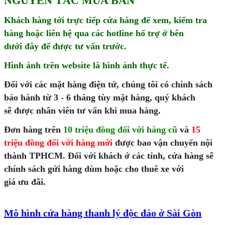
NGUYÊN TẮC MUA BÁN
Khách hàng tới trực tiếp cửa hàng để xem, kiểm tra
hàng hoặc liên hệ qua các hotline hổ trợ ở bên
dưới đây để được tư vấn trước.
Hình ảnh trên website là hình ảnh thực tế.
Đối với các mặt hàng điện tử, chúng tôi có chính sách
bảo hành từ 3 - 6 tháng tùy mặt hàng, quý khách
sẽ được nhân viên tư vấn khi mua hàng.
Đ
ơn
hàng trên
10 triệu đồng đối với hàng cũ
và
15
triệu đồng đối với hàng mới
được bao vận chuyển nội
thành TPHCM. Đối với khách ở các tỉnh, cửa hàng sẽ
chính sách gửi hàng dùm hoặc cho thuê xe với
giá ưu đãi.
Mô hình cửa hàng thanh lý độc đáo ở Sài Gòn