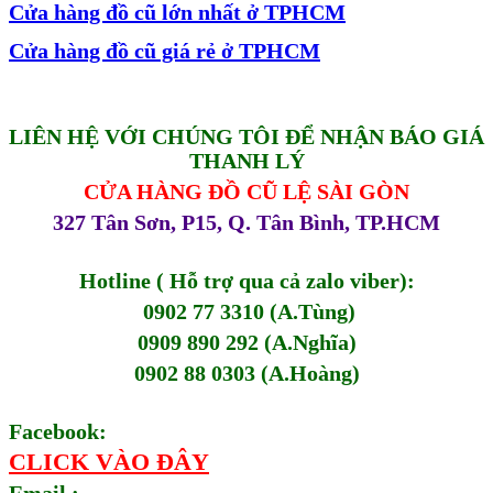
Cửa hàng đồ cũ lớn nhất ở TPHCM
Cửa hàng đồ cũ giá rẻ ở TPHCM
LIÊN HỆ VỚI CHÚNG TÔI ĐỂ NHẬN BÁO GIÁ
THANH LÝ
CỬA HÀNG ĐỒ CŨ LỆ SÀI GÒN
327 Tân Sơn, P15, Q. Tân Bình, TP.HCM
Hotline ( Hỗ trợ qua cả zalo viber):
0902 77 3310 (A.Tùng)
0909 890 292 (A.Nghĩa)
0902 88 0303 (A.Hoàng)
Facebook:
CLICK VÀO ĐÂY
Email :