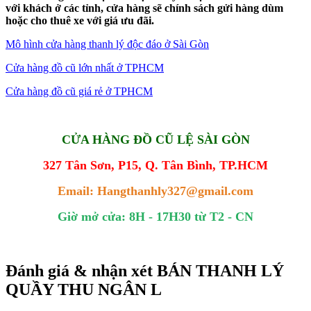
với khách ở các tỉnh, cửa hàng sẽ chính sách gửi hàng dùm
hoặc cho thuê xe với giá ưu đãi.
Mô hình cửa hàng thanh lý độc đáo ở Sài Gòn
Cửa hàng đồ cũ lớn nhất ở TPHCM
Cửa hàng đồ cũ giá rẻ ở TPHCM
CỬA HÀNG ĐỒ CŨ LỆ SÀI GÒN
327 Tân Sơn, P15, Q. Tân Bình, TP.HCM
Email: Hangthanhly327@gmail.com
Giờ mở cửa: 8H - 17H30 từ T2 - CN
Đánh giá & nhận xét BÁN THANH LÝ
QUẦY THU NGÂN L