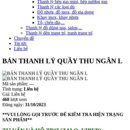
Thanh lý bếp gas mini, bếp nướng gas
Thanh lý các loại dù
Đồ nhựa, đồ inox, đồ gia dụng
Khay inox, khay nhựa
Tô, chén dĩa,...
Thanh lý đồ dùng spa, salon,...
Thanh lý đèn trang trí, tranh trang trí
Chuyên đề
Tin tức
Liên hệ
BÁN THANH LÝ QUẦY THU NGÂN L
Mã sản phẩm:
---
Tình trạng:
Liên hệ
Giá:
Liên hệ
468
lượt xem
Đăng ngày:
31/10/2023
**VUI LÒNG GỌI TRƯỚC ĐỂ KIỂM TRA HIỆN TRẠNG
SẢN PHẨM**