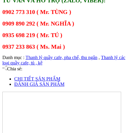
TƯ VẤN VÀ HỖ TRỢ (ZALO, VIBER):
0902 773 310 ( Mr. TÙNG )
0909 890 292 ( Mr. NGHĨA )
0935 698 219 ( Mr. TÚ )
0937 233 863 ( Ms. Mai )
Danh mục :
Thanh lý quầy cafe, pha chế, thu ngân
,
Thanh lý các
loại quầy cafe, tủ , kệ
Chia sẻ:
CHI TIẾT SẢN PHẨM
ĐÁNH GIÁ SẢN PHẨM