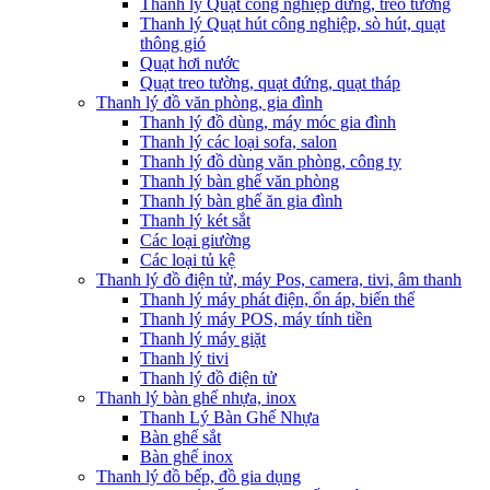
Thanh lý Quạt công nghiệp đứng, treo tường
Thanh lý Quạt hút công nghiệp, sò hút, quạt
thông gió
Quạt hơi nước
Quạt treo tường, quạt đứng, quạt tháp
Thanh lý đồ văn phòng, gia đình
Thanh lý đồ dùng, máy móc gia đình
Thanh lý các loại sofa, salon
Thanh lý đồ dùng văn phòng, công ty
Thanh lý bàn ghế văn phòng
Thanh lý bàn ghế ăn gia đình
Thanh lý két sắt
Các loại giường
Các loại tủ kệ
Thanh lý đồ điện tử, máy Pos, camera, tivi, âm thanh
Thanh lý máy phát điện, ổn áp, biến thế
Thanh lý máy POS, máy tính tiền
Thanh lý máy giặt
Thanh lý tivi
Thanh lý đồ điện tử
Thanh lý bàn ghế nhựa, inox
Thanh Lý Bàn Ghế Nhựa
Bàn ghế sắt
Bàn ghế inox
Thanh lý đồ bếp, đồ gia dụng