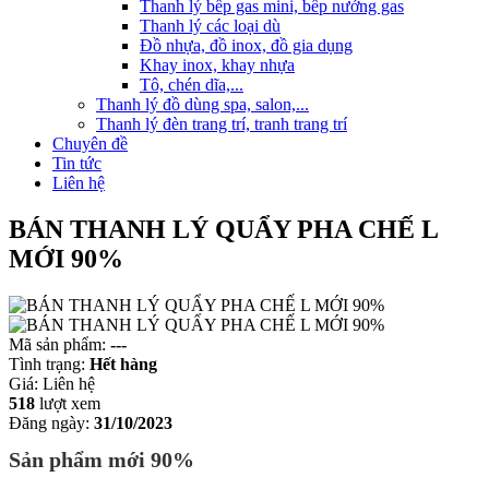
Thanh lý bếp gas mini, bếp nướng gas
Thanh lý các loại dù
Đồ nhựa, đồ inox, đồ gia dụng
Khay inox, khay nhựa
Tô, chén dĩa,...
Thanh lý đồ dùng spa, salon,...
Thanh lý đèn trang trí, tranh trang trí
Chuyên đề
Tin tức
Liên hệ
BÁN THANH LÝ QUẨY PHA CHẾ L
MỚI 90%
Mã sản phẩm:
---
Tình trạng:
Hết hàng
Giá:
Liên hệ
518
lượt xem
Đăng ngày:
31/10/2023
Sản phẩm mới 90%