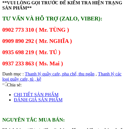
**VUI LÒNG GỌI TRƯỚC ĐỂ KIỂM TRA HIỆN TRẠNG
SẢN PHẨM**
TƯ VẤN VÀ HỖ TRỢ (ZALO, VIBER):
0902 773 310 ( Mr. TÙNG )
0909 890 292 ( Mr. NGHĨA )
0935 698 219 ( Mr. TÚ )
0937 233 863 ( Ms. Mai )
Danh mục :
Thanh lý quầy cafe, pha chế, thu ngân
,
Thanh lý các
loại quầy cafe, tủ , kệ
Chia sẻ:
CHI TIẾT SẢN PHẨM
ĐÁNH GIÁ SẢN PHẨM
NGUYÊN TẮC MUA BÁN: