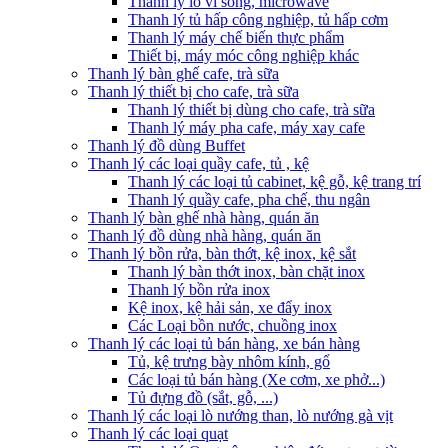
Thanh lý lò vi sóng, microwave
Thanh lý tủ hấp công nghiệp, tủ hấp cơm
Thanh lý máy chế biến thực phẩm
Thiết bị, máy móc công nghiệp khác
Thanh lý bàn ghế cafe, trà sữa
Thanh lý thiết bị cho cafe, trà sữa
Thanh lý thiết bị dùng cho cafe, trà sữa
Thanh lý máy pha cafe, máy xay cafe
Thanh lý đồ dùng Buffet
Thanh lý các loại quầy cafe, tủ , kệ
Thanh lý các loại tủ cabinet, kệ gỗ, kệ trang trí
Thanh lý quầy cafe, pha chế, thu ngân
Thanh lý bàn ghế nhà hàng, quán ăn
Thanh lý đồ dùng nhà hàng, quán ăn
Thanh lý bồn rửa, bàn thớt, kệ inox, kệ sắt
Thanh lý bàn thớt inox, bàn chặt inox
Thanh lý bồn rửa inox
Kệ inox, kệ hải sản, xe đẩy inox
Các Loại bồn nước, chuồng inox
Thanh lý các loại tủ bán hàng, xe bán hàng
Tủ, kệ trưng bày nhôm kính, gổ
Các loại tủ bán hàng (Xe cơm, xe phở...)
Tủ đựng đồ (sắt, gỗ, ...)
Thanh lý các loại lò nướng than, lò nướng gà vịt
Thanh lý các loại quạt