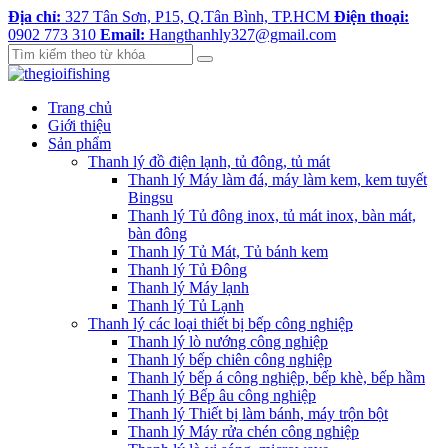
Địa chỉ:
327 Tân Sơn, P15, Q.Tân Bình, TP.HCM
Điện thoại:
0902 773 310
Email:
Hangthanhly327@gmail.com
Trang chủ
Giới thiệu
Sản phẩm
Thanh lý đồ điện lạnh, tủ đông, tủ mát
Thanh lý Máy làm đá, máy làm kem, kem tuyết
Bingsu
Thanh lý Tủ đông inox, tủ mát inox, bàn mát,
bàn đông
Thanh lý Tủ Mát, Tủ bánh kem
Thanh lý Tủ Đông
Thanh lý Máy lạnh
Thanh lý Tủ Lạnh
Thanh lý các loại thiết bị bếp công nghiệp
Thanh lý lò nướng công nghiệp
Thanh lý bếp chiên công nghiệp
Thanh lý bếp á công nghiệp, bếp khè, bếp hầm
Thanh lý Bếp âu công nghiệp
Thanh lý Thiết bị làm bánh, máy trộn bột
Thanh lý Máy rửa chén công nghiệp