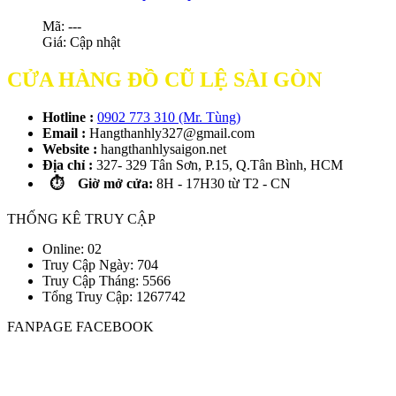
Mã: ---
Giá:
Cập nhật
CỬA HÀNG ĐỒ CŨ LỆ SÀI GÒN
Hotline :
0902 773 310 (Mr. Tùng)
Email :
Hangthanhly327@gmail.com
Website :
hangthanhlysaigon.net
Địa chỉ :
327- 329 Tân Sơn, P.15, Q.Tân Bình, HCM
⏱️ Giờ mở cửa:
8H - 17H30 từ T2 - CN
THỐNG KÊ TRUY CẬP
Online: 02
Truy Cập Ngày: 704
Truy Cập Tháng: 5566
Tổng Truy Cập:
1
2
6
7
7
4
2
FANPAGE FACEBOOK