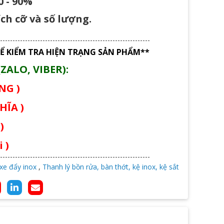
 - 90%
ch cỡ và số lượng.
Ể KIỂM TRA HIỆN TRẠNG SẢN PHẨM**
ZALO, VIBER):
ÙNG )
HĨA )
)
 )
 xe đẩy inox
,
Thanh lý bồn rửa, bàn thớt, kệ inox, kệ sắt