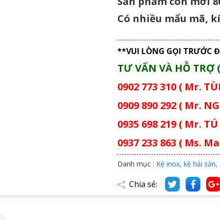
Sản phẩm còn mới 80
Có nhiều mẩu mã, kí
**VUI LÒNG GỌI TRƯỚC Đ
TƯ VẤN VÀ HỖ TRỢ (
0902 773 310 ( Mr. T
0909 890 292 ( Mr. NG
0935 698 219 ( Mr. TÚ 
0937 233 863 ( Ms. Mai
Danh mục :
Kệ inox, kệ hải sản,
Chia sẻ: