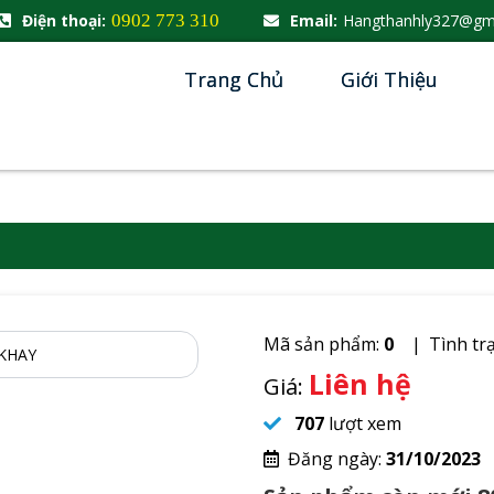
Điện thoại:
0902 773 310
Email:
Hangthanhly327@gm
Trang Chủ
Giới Thiệu
Mã sản phẩm:
0
Tình tr
Liên hệ
Giá:
707
lượt xem
Đăng ngày:
31/10/2023