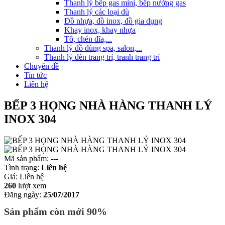
Thanh lý bếp gas mini, bếp nướng gas
Thanh lý các loại dù
Đồ nhựa, đồ inox, đồ gia dụng
Khay inox, khay nhựa
Tô, chén dĩa,...
Thanh lý đồ dùng spa, salon,...
Thanh lý đèn trang trí, tranh trang trí
Chuyên đề
Tin tức
Liên hệ
BẾP 3 HỌNG NHÀ HÀNG THANH LÝ
INOX 304
Mã sản phẩm:
---
Tình trạng:
Liên hệ
Giá:
Liên hệ
260
lượt xem
Đăng ngày:
25/07/2017
Sản phẩm còn mới 90%