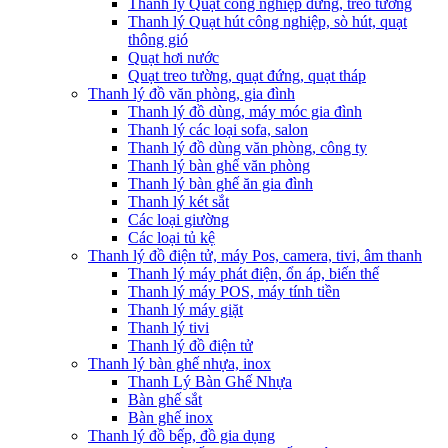
Thanh lý Quạt công nghiệp đứng, treo tường
Thanh lý Quạt hút công nghiệp, sò hút, quạt
thông gió
Quạt hơi nước
Quạt treo tường, quạt đứng, quạt tháp
Thanh lý đồ văn phòng, gia đình
Thanh lý đồ dùng, máy móc gia đình
Thanh lý các loại sofa, salon
Thanh lý đồ dùng văn phòng, công ty
Thanh lý bàn ghế văn phòng
Thanh lý bàn ghế ăn gia đình
Thanh lý két sắt
Các loại giường
Các loại tủ kệ
Thanh lý đồ điện tử, máy Pos, camera, tivi, âm thanh
Thanh lý máy phát điện, ổn áp, biến thế
Thanh lý máy POS, máy tính tiền
Thanh lý máy giặt
Thanh lý tivi
Thanh lý đồ điện tử
Thanh lý bàn ghế nhựa, inox
Thanh Lý Bàn Ghế Nhựa
Bàn ghế sắt
Bàn ghế inox
Thanh lý đồ bếp, đồ gia dụng