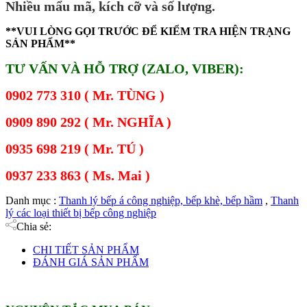
Nhiều mẩu mã, kích cỡ và số lượng.
**VUI LÒNG GỌI TRƯỚC ĐỂ KIỂM TRA HIỆN TRẠNG
SẢN PHẨM**
TƯ VẤN VÀ HỖ TRỢ (ZALO, VIBER):
0902 773 310 ( Mr. TÙNG )
0909 890 292 ( Mr. NGHĨA )
0935 698 219 ( Mr. TÚ )
0937 233 863 ( Ms. Mai )
Danh mục :
Thanh lý bếp á công nghiệp, bếp khè, bếp hầm
,
Thanh
lý các loại thiết bị bếp công nghiệp
Chia sẻ:
CHI TIẾT SẢN PHẨM
ĐÁNH GIÁ SẢN PHẨM