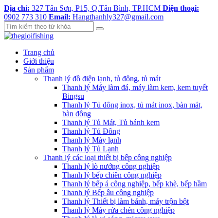
Địa chỉ:
327 Tân Sơn, P15, Q.Tân Bình, TP.HCM
Điện thoại:
0902 773 310
Email:
Hangthanhly327@gmail.com
Trang chủ
Giới thiệu
Sản phẩm
Thanh lý đồ điện lạnh, tủ đông, tủ mát
Thanh lý Máy làm đá, máy làm kem, kem tuyết
Bingsu
Thanh lý Tủ đông inox, tủ mát inox, bàn mát,
bàn đông
Thanh lý Tủ Mát, Tủ bánh kem
Thanh lý Tủ Đông
Thanh lý Máy lạnh
Thanh lý Tủ Lạnh
Thanh lý các loại thiết bị bếp công nghiệp
Thanh lý lò nướng công nghiệp
Thanh lý bếp chiên công nghiệp
Thanh lý bếp á công nghiệp, bếp khè, bếp hầm
Thanh lý Bếp âu công nghiệp
Thanh lý Thiết bị làm bánh, máy trộn bột
Thanh lý Máy rửa chén công nghiệp