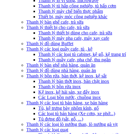
Thanh lý lò vi sóng, microwave
Thanh lý tủ hấp công nghiệp, tủ hấp cơm
Thanh lý máy chế biến thực phẩm
Thiết bị, máy móc công nghiệp khác
Thanh lý bàn ghế cafe, trà sữa
Thanh lý thiết bị cho cafe, trà sữa
Thanh lý thiết bị dùng cho cafe, trà sữa
Thanh lý máy pha cafe, máy xay cafe
Thanh lý đồ dùng Buffet
Thanh lý các loại quầy cafe, tủ , kệ
Thanh lý các loại tủ cabinet, kệ gỗ, kệ trang trí
Thanh lý quầy cafe, pha chế, thu ngân
Thanh lý bàn ghế nhà hàng, quán ăn
Thanh lý đồ dùng nhà hàng, quán ăn
Thanh lý bồn rửa, bàn thớt, kệ inox, kệ sắt
Thanh lý bàn thớt inox, bàn chặt inox
Thanh lý bồn rửa inox
Kệ inox, kệ hải sản, xe đẩy inox
Các Loại bồn nước, chuồng inox
Thanh lý các loại tủ bán hàng, xe bán hàng
Tủ, kệ trưng bày nhôm kính, gổ
Các loại tủ bán hàng (Xe cơm, xe phở...)
Tủ đựng đồ (sắt, gỗ, ...)
Thanh lý các loại lò nướng than, lò nướng gà vịt
Thanh lý các loại quạt