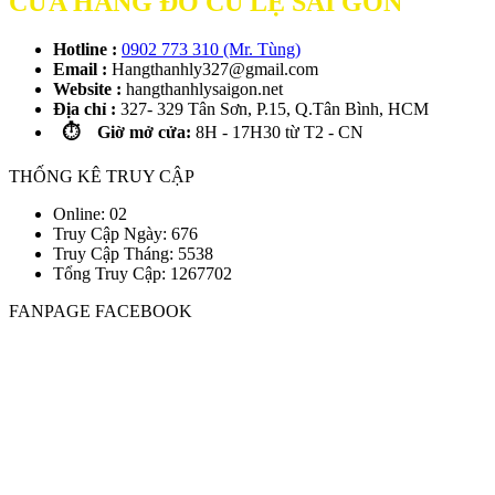
CỬA HÀNG ĐỒ CŨ LỆ SÀI GÒN
Hotline :
0902 773 310 (Mr. Tùng)
Email :
Hangthanhly327@gmail.com
Website :
hangthanhlysaigon.net
Địa chỉ :
327- 329 Tân Sơn, P.15, Q.Tân Bình, HCM
⏱️ Giờ mở cửa:
8H - 17H30 từ T2 - CN
THỐNG KÊ TRUY CẬP
Online: 02
Truy Cập Ngày: 676
Truy Cập Tháng: 5538
Tổng Truy Cập:
1
2
6
7
7
0
2
FANPAGE FACEBOOK