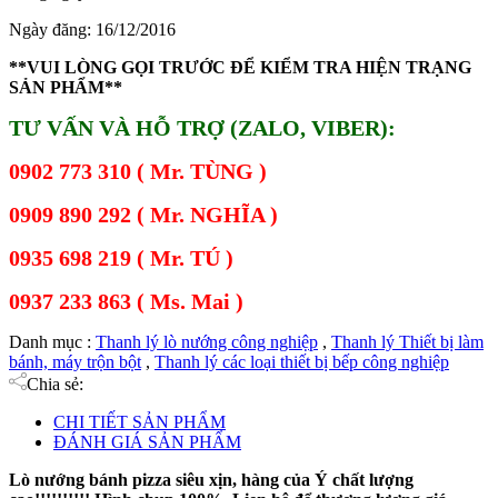
Ngày đăng: 16/12/2016
**VUI LÒNG GỌI TRƯỚC ĐỂ KIỂM TRA HIỆN TRẠNG
SẢN PHẨM**
TƯ VẤN VÀ HỖ TRỢ (ZALO, VIBER):
0902 773 310 ( Mr. TÙNG )
0909 890 292 ( Mr. NGHĨA )
0935 698 219 ( Mr. TÚ )
0937 233 863 ( Ms. Mai )
Danh mục :
Thanh lý lò nướng công nghiệp
,
Thanh lý Thiết bị làm
bánh, máy trộn bột
,
Thanh lý các loại thiết bị bếp công nghiệp
Chia sẻ:
CHI TIẾT SẢN PHẨM
ĐÁNH GIÁ SẢN PHẨM
Lò nướng bánh pizza siêu xịn, hàng của Ý chất lượng