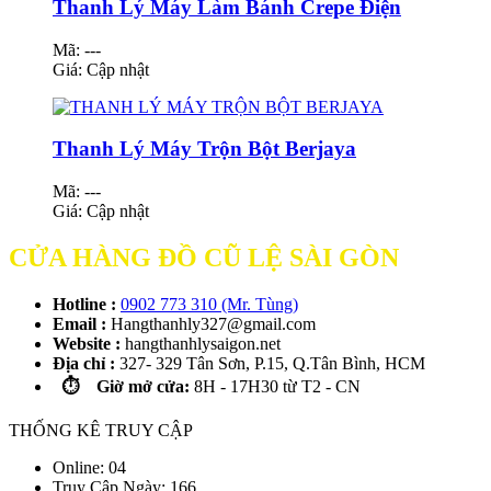
Thanh Lý Máy Làm Bánh Crepe Điện
Mã: ---
Giá:
Cập nhật
Thanh Lý Máy Trộn Bột Berjaya
Mã: ---
Giá:
Cập nhật
CỬA HÀNG ĐỒ CŨ LỆ SÀI GÒN
Hotline :
0902 773 310 (Mr. Tùng)
Email :
Hangthanhly327@gmail.com
Website :
hangthanhlysaigon.net
Địa chỉ :
327- 329 Tân Sơn, P.15, Q.Tân Bình, HCM
⏱️ Giờ mở cửa:
8H - 17H30 từ T2 - CN
THỐNG KÊ TRUY CẬP
Online: 04
Truy Cập Ngày: 166