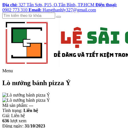
Địa chỉ:
327 Tân Sơn, P15, Q.Tân Bình, TP.HCM
Điện thoại:
0902 773 310
Email:
Hangthanhly327@gmail.com
Menu
Lò nướng bánh pizza Ý
Mã sản phẩm:
---
Tình trạng:
Liên hệ
Giá:
Liên hệ
636
lượt xem
Đăng ngày:
31/10/2023