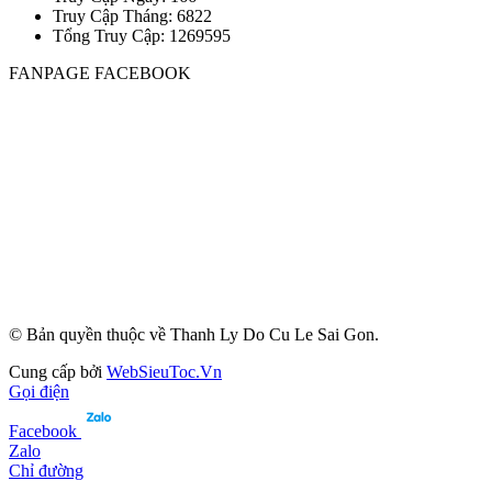
Truy Cập Tháng: 6822
Tổng Truy Cập:
1
2
6
9
5
9
5
FANPAGE FACEBOOK
© Bản quyền thuộc về Thanh Ly Do Cu Le Sai Gon.
Cung cấp bởi
WebSieuToc.Vn
Gọi điện
Facebook
Zalo
Chỉ đường