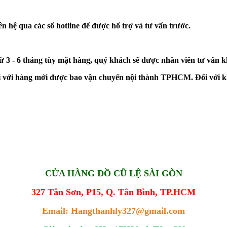
n hệ qua các số hotline để được hổ trợ và tư vấn trước.
từ 3 - 6 tháng tùy mặt hàng, quý khách sẽ được nhân viên tư vấn 
đối với hàng mới được bao vận chuyển nội thành TPHCM. Đối với k
CỬA HÀNG ĐỒ CŨ LỆ SÀI GÒN
327 Tân Sơn, P15, Q. Tân Bình, TP.HCM
Email: Hangthanhly327@gmail.com