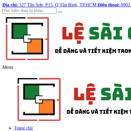
Địa chỉ:
327 Tân Sơn, P15, Q.Tân Bình, TP.HCM
Điện thoại:
0902
Menu
Trang chủ