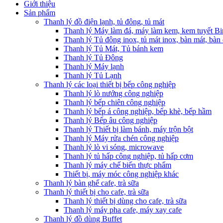
Giới thiệu
Sản phẩm
Thanh lý đồ điện lạnh, tủ đông, tủ mát
Thanh lý Máy làm đá, máy làm kem, kem tuyết B
Thanh lý Tủ đông inox, tủ mát inox, bàn mát, bàn
Thanh lý Tủ Mát, Tủ bánh kem
Thanh lý Tủ Đông
Thanh lý Máy lạnh
Thanh lý Tủ Lạnh
Thanh lý các loại thiết bị bếp công nghiệp
Thanh lý lò nướng công nghiệp
Thanh lý bếp chiên công nghiệp
Thanh lý bếp á công nghiệp, bếp khè, bếp hầm
Thanh lý Bếp âu công nghiệp
Thanh lý Thiết bị làm bánh, máy trộn bột
Thanh lý Máy rửa chén công nghiệp
Thanh lý lò vi sóng, microwave
Thanh lý tủ hấp công nghiệp, tủ hấp cơm
Thanh lý máy chế biến thực phẩm
Thiết bị, máy móc công nghiệp khác
Thanh lý bàn ghế cafe, trà sữa
Thanh lý thiết bị cho cafe, trà sữa
Thanh lý thiết bị dùng cho cafe, trà sữa
Thanh lý máy pha cafe, máy xay cafe
Thanh lý đồ dùng Buffet