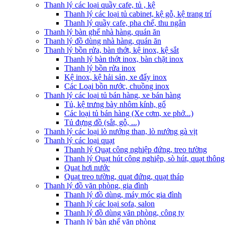
Thanh lý các loại quầy cafe, tủ , kệ
Thanh lý các loại tủ cabinet, kệ gỗ, kệ trang trí
Thanh lý quầy cafe, pha chế, thu ngân
Thanh lý bàn ghế nhà hàng, quán ăn
Thanh lý đồ dùng nhà hàng, quán ăn
Thanh lý bồn rửa, bàn thớt, kệ inox, kệ sắt
Thanh lý bàn thớt inox, bàn chặt inox
Thanh lý bồn rửa inox
Kệ inox, kệ hải sản, xe đẩy inox
Các Loại bồn nước, chuồng inox
Thanh lý các loại tủ bán hàng, xe bán hàng
Tủ, kệ trưng bày nhôm kính, gổ
Các loại tủ bán hàng (Xe cơm, xe phở...)
Tủ đựng đồ (sắt, gỗ, ...)
Thanh lý các loại lò nướng than, lò nướng gà vịt
Thanh lý các loại quạt
Thanh lý Quạt công nghiệp đứng, treo tường
Thanh lý Quạt hút công nghiệp, sò hút, quạt thông
Quạt hơi nước
Quạt treo tường, quạt đứng, quạt tháp
Thanh lý đồ văn phòng, gia đình
Thanh lý đồ dùng, máy móc gia đình
Thanh lý các loại sofa, salon
Thanh lý đồ dùng văn phòng, công ty
Thanh lý bàn ghế văn phòng