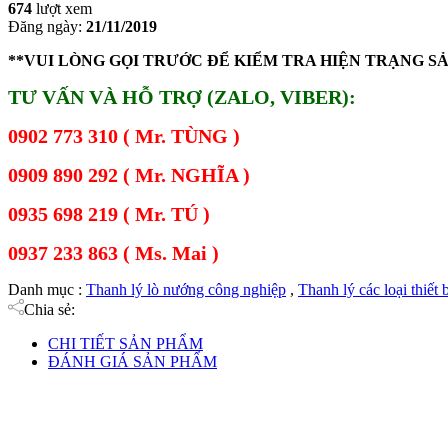
674
lượt xem
Đăng ngày:
21/11/2019
**VUI LÒNG GỌI TRƯỚC ĐỂ KIỂM TRA HIỆN TRẠNG S
TƯ VẤN VÀ HỖ TRỢ (ZALO, VIBER):
0902 773 310 ( Mr. TÙNG )
0909 890 292 ( Mr. NGHĨA )
0935 698 219 ( Mr. TÚ )
0937 233 863 ( Ms. Mai )
Danh mục :
Thanh lý lò nướng công nghiệp
,
Thanh lý các loại thiết
Chia sẻ:
CHI TIẾT SẢN PHẨM
ĐÁNH GIÁ SẢN PHẨM