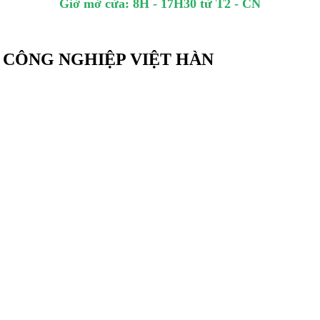
Giờ mở cửa: 8H - 17H30 từ T2 - CN
TỪ CÔNG NGHIỆP VIỆT HÀN