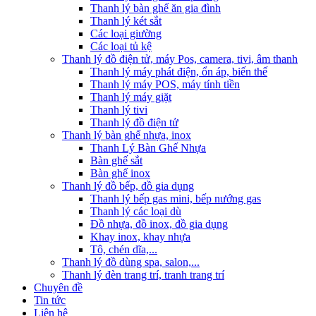
Thanh lý bàn ghế ăn gia đình
Thanh lý két sắt
Các loại giường
Các loại tủ kệ
Thanh lý đồ điện tử, máy Pos, camera, tivi, âm thanh
Thanh lý máy phát điện, ổn áp, biến thế
Thanh lý máy POS, máy tính tiền
Thanh lý máy giặt
Thanh lý tivi
Thanh lý đồ điện tử
Thanh lý bàn ghế nhựa, inox
Thanh Lý Bàn Ghế Nhựa
Bàn ghế sắt
Bàn ghế inox
Thanh lý đồ bếp, đồ gia dụng
Thanh lý bếp gas mini, bếp nướng gas
Thanh lý các loại dù
Đồ nhựa, đồ inox, đồ gia dụng
Khay inox, khay nhựa
Tô, chén dĩa,...
Thanh lý đồ dùng spa, salon,...
Thanh lý đèn trang trí, tranh trang trí
Chuyên đề
Tin tức
Liên hệ