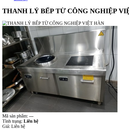
THANH LÝ BẾP TỪ CÔNG NGHIỆP VI
Mã sản phẩm:
---
Tình trạng:
Liên hệ
Giá:
Liên hệ