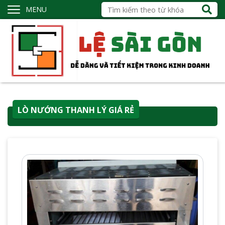
MENU
LÒ NƯỚNG THANH LÝ GIÁ RẺ