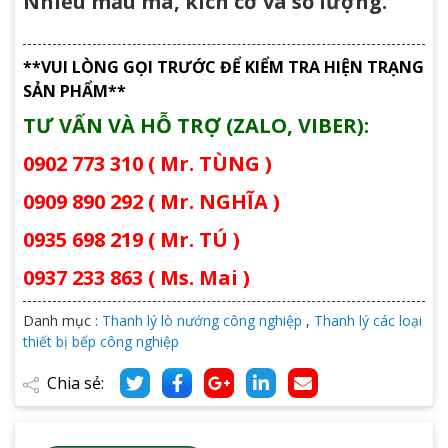
Nhiều mẩu mã, kích cỡ và số lượng.
**VUI LÒNG GỌI TRƯỚC ĐỂ KIỂM TRA HIỆN TRẠNG
SẢN PHẨM**
TƯ VẤN VÀ HỖ TRỢ (ZALO, VIBER):
0902 773 310 ( Mr. TÙNG )
0909 890 292 ( Mr. NGHĨA )
0935 698 219 ( Mr. TÚ )
0937 233 863 ( Ms. Mai )
Danh mục :
Thanh lý lò nướng công nghiệp
,
Thanh lý các loại
thiết bị bếp công nghiệp
Chia sẻ: