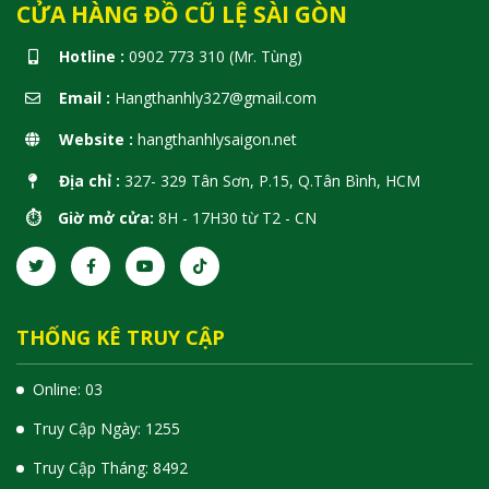
CỬA HÀNG ĐỒ CŨ LỆ SÀI GÒN
Hotline :
0902 773 310 (Mr. Tùng)
Email :
Hangthanhly327@gmail.com
Website :
hangthanhlysaigon.net
Địa chỉ :
327- 329 Tân Sơn, P.15, Q.Tân Bình, HCM
⏱️ Giờ mở cửa:
8H - 17H30 từ T2 - CN
THỐNG KÊ TRUY CẬP
Online: 03
Truy Cập Ngày: 1255
Truy Cập Tháng: 8492