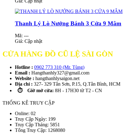
Giá:
Cập nhật
Thanh Lý Lò Nướng Bánh 3 Cửa 9 Mâm
Mã: ---
Giá:
Cập nhật
CỬA HÀNG ĐỒ CŨ LỆ SÀI GÒN
Hotline :
0902 773 310 (Mr. Tùng)
Email :
Hangthanhly327@gmail.com
Website :
hangthanhlysaigon.net
Địa chỉ :
327- 329 Tân Sơn, P.15, Q.Tân Bình, HCM
⏱️ Giờ mở cửa:
8H - 17H30 từ T2 - CN
THỐNG KÊ TRUY CẬP
Online: 02
Truy Cập Ngày: 199
Truy Cập Tháng: 5851
Tổng Truy Cập:
1
2
6
8
0
8
0