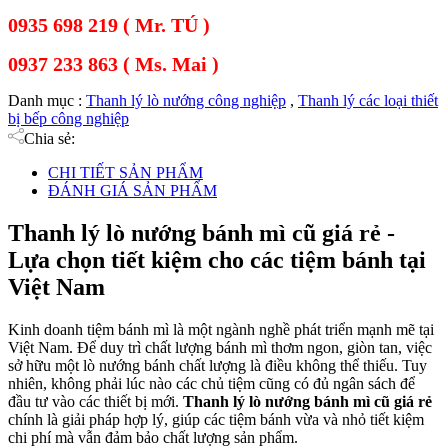
0935 698 219 ( Mr. TÚ )
0937 233 863 ( Ms. Mai )
Danh mục :
Thanh lý lò nướng công nghiệp
,
Thanh lý các loại thiết
bị bếp công nghiệp
Chia sẻ:
CHI TIẾT SẢN PHẨM
ĐÁNH GIÁ SẢN PHẨM
Thanh lý lò nướng bánh mì cũ giá rẻ -
Lựa chọn tiết kiệm cho các tiệm bánh tại
Việt Nam
Kinh doanh tiệm bánh mì là một ngành nghề phát triển mạnh mẽ tại
Việt Nam. Để duy trì chất lượng bánh mì thơm ngon, giòn tan, việc
sở hữu một lò nướng bánh chất lượng là điều không thể thiếu. Tuy
nhiên, không phải lúc nào các chủ tiệm cũng có đủ ngân sách để
đầu tư vào các thiết bị mới.
Thanh lý lò nướng bánh mì cũ giá rẻ
chính là giải pháp hợp lý, giúp các tiệm bánh vừa và nhỏ tiết kiệm
chi phí mà vẫn đảm bảo chất lượng sản phẩm.