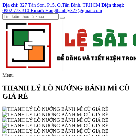
Địa chỉ:
327 Tân Sơn, P15, Q.Tân Bình, TP.HCM
Điện thoại:
0902 773 310
Email:
Hangthanhly327@gmail.com
Menu
THANH LÝ LÒ NƯỚNG BÁNH MÌ CŨ
GIÁ RẺ