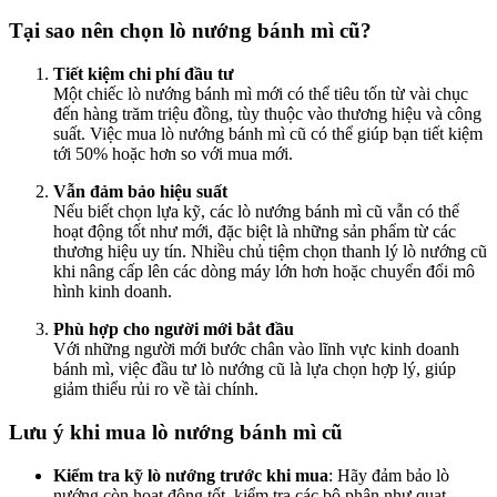
Tại sao nên chọn lò nướng bánh mì cũ?
Tiết kiệm chi phí đầu tư
Một chiếc lò nướng bánh mì mới có thể tiêu tốn từ vài chục
đến hàng trăm triệu đồng, tùy thuộc vào thương hiệu và công
suất. Việc mua lò nướng bánh mì cũ có thể giúp bạn tiết kiệm
tới 50% hoặc hơn so với mua mới.
Vẫn đảm bảo hiệu suất
Nếu biết chọn lựa kỹ, các lò nướng bánh mì cũ vẫn có thể
hoạt động tốt như mới, đặc biệt là những sản phẩm từ các
thương hiệu uy tín. Nhiều chủ tiệm chọn thanh lý lò nướng cũ
khi nâng cấp lên các dòng máy lớn hơn hoặc chuyển đổi mô
hình kinh doanh.
Phù hợp cho người mới bắt đầu
Với những người mới bước chân vào lĩnh vực kinh doanh
bánh mì, việc đầu tư lò nướng cũ là lựa chọn hợp lý, giúp
giảm thiểu rủi ro về tài chính.
Lưu ý khi mua lò nướng bánh mì cũ
Kiểm tra kỹ lò nướng trước khi mua
: Hãy đảm bảo lò
nướng còn hoạt động tốt, kiểm tra các bộ phận như quạt,