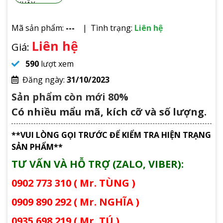
Mã sản phẩm:
---
Tình trạng:
Liên hệ
Liên hệ
Giá:
590
lượt xem
Đăng ngày:
31/10/2023
Sản phẩm còn mới 80%
Có nhiều mẩu mã, kích cỡ và số lượng.
**VUI LÒNG GỌI TRƯỚC ĐỂ KIỂM TRA HIỆN TRẠNG
SẢN PHẨM**
TƯ VẤN VÀ HỖ TRỢ (ZALO, VIBER):
0902 773 310 ( Mr. TÙNG )
0909 890 292 ( Mr. NGHĨA )
0935 698 219 ( Mr. TÚ )