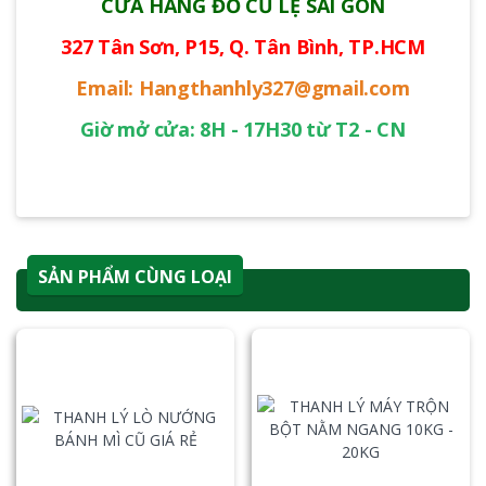
CỬA HÀNG ĐỒ CŨ LỆ SÀI GÒN
327 Tân Sơn, P15, Q. Tân Bình, TP.HCM
Email: Hangthanhly327@gmail.com
Giờ mở cửa: 8H - 17H30 từ T2 - CN
SẢN PHẨM CÙNG LOẠI