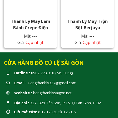
Thanh Lý Máy Làm
Thanh Lý Máy Trộn
Bánh Crepe Điện
Bột Berjaya
Mã: ---
Mã: ---
Giá:
Cập nhật
Giá:
Cập nhật
CỬA HÀNG ĐỒ CŨ LỆ SÀI GÒN
Hotline :
0902 773 310 (Mr. Tùng)
Email :
Hangthanhly327@gmail.com
Website :
hangthanhlysaigon.net
Địa chỉ :
327- 329 Tân Sơn, P.15, Q.Tân Bình, HCM
⏱️ Giờ mở cửa:
8H - 17H30 từ T2 - CN