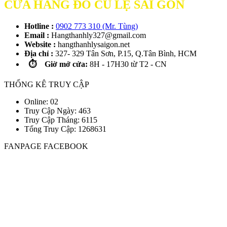
CỬA HÀNG ĐỒ CŨ LỆ SÀI GÒN
Hotline :
0902 773 310 (Mr. Tùng)
Email :
Hangthanhly327@gmail.com
Website :
hangthanhlysaigon.net
Địa chỉ :
327- 329 Tân Sơn, P.15, Q.Tân Bình, HCM
⏱️ Giờ mở cửa:
8H - 17H30 từ T2 - CN
THỐNG KÊ TRUY CẬP
Online: 02
Truy Cập Ngày: 463
Truy Cập Tháng: 6115
Tổng Truy Cập:
1
2
6
8
6
3
1
FANPAGE FACEBOOK