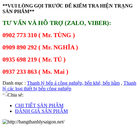
**VUI LÒNG GỌI TRƯỚC ĐỂ KIỂM TRA HIỆN TRẠNG
SẢN PHẨM**
TƯ VẤN VÀ HỖ TRỢ (ZALO, VIBER):
0902 773 310 ( Mr. TÙNG )
0909 890 292 ( Mr. NGHĨA )
0935 698 219 ( Mr. TÚ )
0937 233 863 ( Ms. Mai )
Danh mục :
Thanh lý bếp á công nghiệp, bếp khè, bếp hầm
,
Thanh
lý các loại thiết bị bếp công nghiệp
Chia sẻ:
CHI TIẾT SẢN PHẨM
ĐÁNH GIÁ SẢN PHẨM