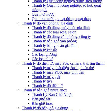
Thanh lý Quạt công nghiệp đứng, treo tường
Thanh lý Quạt hút công nghiệp, sò hút, quạt
thông gió
Quạt hơi nước
Quạt treo tường, quạt đứng, quạt tháp
Thanh lý đồ văn phòng, gia đình
Thanh lý đồ dùng, máy móc gia đình
Thanh lý các loại sofa, salon
Thanh lý đồ dùng văn phòng, công ty
Thanh lý bàn ghế văn phòng
Thanh lý bàn ghế ăn gia đình
Thanh lý két sắt
Các loại giường
Các loại tủ kệ
Thanh lý đồ điện tử, máy Pos, camera, tivi, âm thanh
Thanh lý máy phát điện, ổn áp, biến thế
Thanh lý máy POS, máy tính tiền
Thanh lý máy giặt
Thanh lý tivi
Thanh lý đồ điện tử
Thanh lý bàn ghế nhựa, inox
Thanh Lý Bàn Ghế Nhựa
Bàn ghế sắt
Bàn ghế inox
Thanh lý đồ bếp, đồ gia dụng