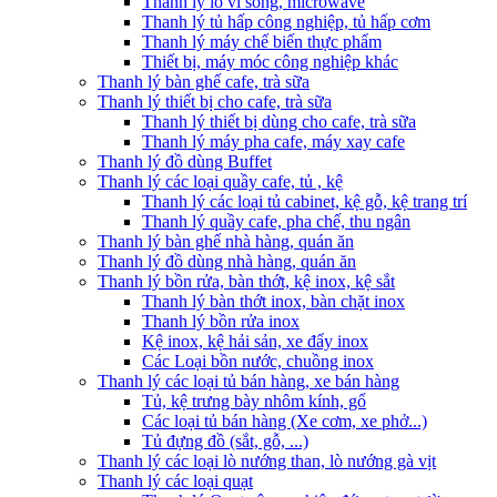
Thanh lý lò vi sóng, microwave
Thanh lý tủ hấp công nghiệp, tủ hấp cơm
Thanh lý máy chế biến thực phẩm
Thiết bị, máy móc công nghiệp khác
Thanh lý bàn ghế cafe, trà sữa
Thanh lý thiết bị cho cafe, trà sữa
Thanh lý thiết bị dùng cho cafe, trà sữa
Thanh lý máy pha cafe, máy xay cafe
Thanh lý đồ dùng Buffet
Thanh lý các loại quầy cafe, tủ , kệ
Thanh lý các loại tủ cabinet, kệ gỗ, kệ trang trí
Thanh lý quầy cafe, pha chế, thu ngân
Thanh lý bàn ghế nhà hàng, quán ăn
Thanh lý đồ dùng nhà hàng, quán ăn
Thanh lý bồn rửa, bàn thớt, kệ inox, kệ sắt
Thanh lý bàn thớt inox, bàn chặt inox
Thanh lý bồn rửa inox
Kệ inox, kệ hải sản, xe đẩy inox
Các Loại bồn nước, chuồng inox
Thanh lý các loại tủ bán hàng, xe bán hàng
Tủ, kệ trưng bày nhôm kính, gổ
Các loại tủ bán hàng (Xe cơm, xe phở...)
Tủ đựng đồ (sắt, gỗ, ...)
Thanh lý các loại lò nướng than, lò nướng gà vịt
Thanh lý các loại quạt