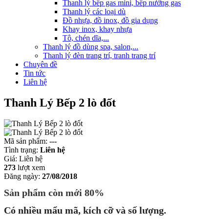
Thanh lý bếp gas mini, bếp nướng gas
Thanh lý các loại dù
Đồ nhựa, đồ inox, đồ gia dụng
Khay inox, khay nhựa
Tô, chén dĩa,...
Thanh lý đồ dùng spa, salon,...
Thanh lý đèn trang trí, tranh trang trí
Chuyên đề
Tin tức
Liên hệ
Thanh Lý Bếp 2 lò đốt
Mã sản phẩm:
---
Tình trạng:
Liên hệ
Giá:
Liên hệ
273
lượt xem
Đăng ngày:
27/08/2018
Sản phẩm còn mới 80%
Có nhiều mẩu mã, kích cỡ và số lượng.