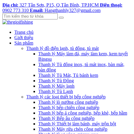
Địa chỉ:
327 Tân Sơn, P15, Q.Tân Bình, TP.HCM
Điện thoại:
0902 773 310
Email:
Hangthanhly327@gmail.com
Trang chủ
Giới thiệu
Sản phẩm
Thanh lý đồ điện lạnh, tủ đông, tủ mát
Thanh lý Máy làm đá, máy làm kem, kem tuyết
Bingsu
Thanh lý Tủ đông inox, tủ mát inox, bàn mát,
bàn đông
Thanh lý Tủ Mát, Tủ bánh kem
Thanh lý Tủ Đông
Thanh lý Máy lạnh
Thanh lý Tủ Lạnh
Thanh lý các loại thiết bị bếp công nghiệp
Thanh lý lò nướng công nghiệp
Thanh lý bếp chiên công nghiệp
Thanh lý bếp á công nghiệp, bếp khè, bếp hầm
Thanh lý Bếp âu công nghiệp
Thanh lý Thiết bị làm bánh, máy trộn bột
Thanh lý Máy rửa chén công nghiệp