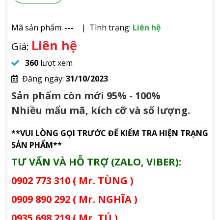
Mã sản phẩm:
---
Tình trạng:
Liên hệ
Liên hệ
Giá:
360
lượt xem
Đăng ngày:
31/10/2023
Sản phẩm còn mới 95% - 100%
Nhiều mẩu mã, kích cỡ và số lượng.
**VUI LÒNG GỌI TRƯỚC ĐỂ KIỂM TRA HIỆN TRẠNG
SẢN PHẨM**
TƯ VẤN VÀ HỖ TRỢ (ZALO, VIBER):
0902 773 310 ( Mr. TÙNG )
0909 890 292 ( Mr. NGHĨA )
0935 698 219 ( Mr. TÚ )