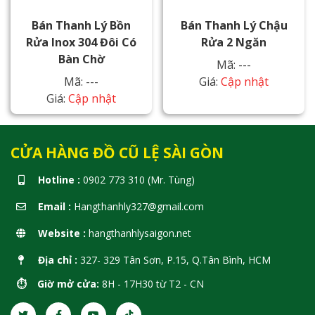
Bán Thanh Lý Bồn
Bán Thanh Lý Chậu
Rửa Inox 304 Đôi Có
Rửa 2 Ngăn
Bàn Chờ
Mã: ---
Mã: ---
Giá:
Cập nhật
Giá:
Cập nhật
CỬA HÀNG ĐỒ CŨ LỆ SÀI GÒN
Hotline :
0902 773 310 (Mr. Tùng)
Email :
Hangthanhly327@gmail.com
Website :
hangthanhlysaigon.net
Địa chỉ :
327- 329 Tân Sơn, P.15, Q.Tân Bình, HCM
⏱️ Giờ mở cửa:
8H - 17H30 từ T2 - CN