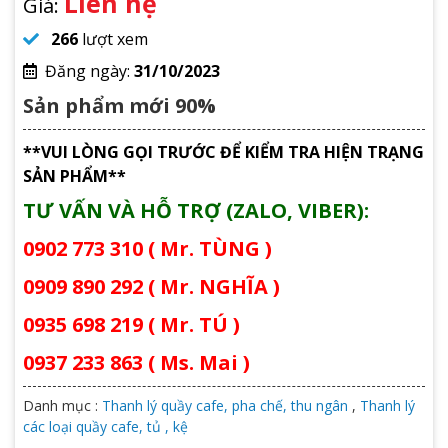
Liên hệ
Giá:
266
lượt xem
Đăng ngày:
31/10/2023
Sản phẩm mới 90%
**VUI LÒNG GỌI TRƯỚC ĐỂ KIỂM TRA HIỆN TRẠNG
SẢN PHẨM**
TƯ VẤN VÀ HỖ TRỢ (ZALO, VIBER):
0902 773 310 ( Mr. TÙNG )
0909 890 292 ( Mr. NGHĨA )
0935 698 219 ( Mr. TÚ )
0937 233 863 ( Ms. Mai )
Danh mục :
Thanh lý quầy cafe, pha chế, thu ngân
,
Thanh lý
các loại quầy cafe, tủ , kệ