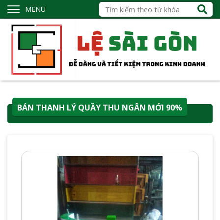
MENU
BÁN THANH LÝ QUẦY THU NGÂN MỚI 90%