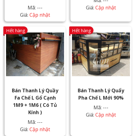
Mã: ---
Mã: ---
Giá:
Cập nhật
Giá:
Cập nhật
Hết hàng
Hết hàng
Bán Thanh Lý Quầy
Bán Thanh Lý Quẩy
Fa Chế L Gổ Cạnh
Pha Chế L Mới 90%
1M9 + 1M6 ( Có Tủ
Mã: ---
Kính )
Giá:
Cập nhật
Mã: ---
Giá:
Cập nhật