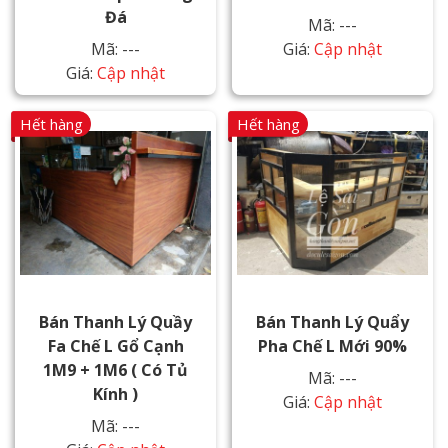
Đá
Mã: ---
Mã: ---
Giá:
Cập nhật
Giá:
Cập nhật
Hết hàng
Hết hàng
Bán Thanh Lý Quầy
Bán Thanh Lý Quẩy
Fa Chế L Gổ Cạnh
Pha Chế L Mới 90%
1M9 + 1M6 ( Có Tủ
Mã: ---
Kính )
Giá:
Cập nhật
Mã: ---