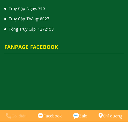
Truy Cập Ngày: 790
Truy Cập Tháng: 8027
Tổng Truy Cập:
1
2
7
2
1
5
8
FANPAGE FACEBOOK
Gọi điện
Facebook
Zalo
Chỉ đường
© Bản quyền thuộc về Thanh Ly Do Cu Le Sai Gon.
Cung cấp bởi
WebSieuToc.Vn