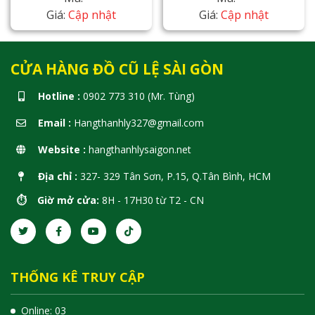
Giá:
Cập nhật
Giá:
Cập nhật
CỬA HÀNG ĐỒ CŨ LỆ SÀI GÒN
Hotline :
0902 773 310 (Mr. Tùng)
Email :
Hangthanhly327@gmail.com
Website :
hangthanhlysaigon.net
Địa chỉ :
327- 329 Tân Sơn, P.15, Q.Tân Bình, HCM
⏱️ Giờ mở cửa:
8H - 17H30 từ T2 - CN
THỐNG KÊ TRUY CẬP
Online: 03