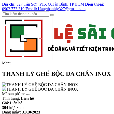
Địa chỉ:
327 Tân Sơn, P15, Q.Tân Bình, TP.HCM
Điện thoại:
0902 773 310
Email:
Hangthanhly327@gmail.com
Menu
THANH LÝ GHẾ BỘC DA CHÂN INOX
Mã sản phẩm:
---
Tình trạng:
Liên hệ
Giá:
Liên hệ
304
lượt xem
Đăng ngày:
31/10/2023