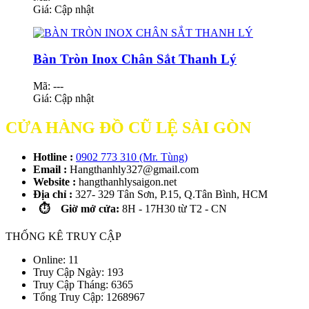
Giá:
Cập nhật
Bàn Tròn Inox Chân Sắt Thanh Lý
Mã: ---
Giá:
Cập nhật
CỬA HÀNG ĐỒ CŨ LỆ SÀI GÒN
Hotline :
0902 773 310 (Mr. Tùng)
Email :
Hangthanhly327@gmail.com
Website :
hangthanhlysaigon.net
Địa chỉ :
327- 329 Tân Sơn, P.15, Q.Tân Bình, HCM
⏱️ Giờ mở cửa:
8H - 17H30 từ T2 - CN
THỐNG KÊ TRUY CẬP
Online: 11
Truy Cập Ngày: 193
Truy Cập Tháng: 6365
Tổng Truy Cập:
1
2
6
8
9
6
7