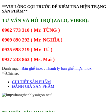
**VUI LÒNG GỌI TRƯỚC ĐỂ KIỂM TRA HIỆN TRẠNG
SẢN PHẨM**
TƯ VẤN VÀ HỖ TRỢ (ZALO, VIBER):
0902 773 310 ( Mr. TÙNG )
0909 890 292 ( Mr. NGHĨA )
0935 698 219 ( Mr. TÚ )
0937 233 863 ( Ms. Mai )
Danh mục :
Bàn ghế inox
,
Thanh lý bàn ghế nhựa, inox
Chia sẻ:
CHI TIẾT SẢN PHẨM
ĐÁNH GIÁ SẢN PHẨM