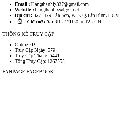
Email :
Hangthanhly327@gmail.com
Website :
hangthanhlysaigon.net
Địa chỉ :
327- 329 Tân Sơn, P.15, Q.Tân Bình, HCM
⏱️ Giờ mở cửa:
8H - 17H30 từ T2 - CN
THỐNG KÊ TRUY CẬP
Online: 02
Truy Cập Ngày: 579
Truy Cập Tháng: 5441
Tổng Truy Cập:
1
2
6
7
5
5
3
FANPAGE FACEBOOK