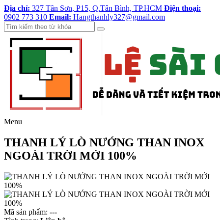
Địa chỉ:
327 Tân Sơn, P15, Q.Tân Bình, TP.HCM
Điện thoại:
0902 773 310
Email:
Hangthanhly327@gmail.com
Menu
THANH LÝ LÒ NƯỚNG THAN INOX
NGOÀI TRỜI MỚI 100%
Mã sản phẩm:
---