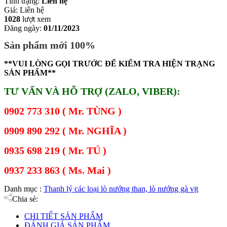
Tình trạng:
Liên hệ
Giá:
Liên hệ
1028
lượt xem
Đăng ngày:
01/11/2023
Sản phẩm mới 100%
**VUI LÒNG GỌI TRƯỚC ĐỂ KIỂM TRA HIỆN TRẠNG
SẢN PHẨM**
TƯ VẤN VÀ HỖ TRỢ (ZALO, VIBER):
0902 773 310 ( Mr. TÙNG )
0909 890 292 ( Mr. NGHĨA )
0935 698 219 ( Mr. TÚ )
0937 233 863 ( Ms. Mai )
Danh mục :
Thanh lý các loại lò nướng than, lò nướng gà vịt
Chia sẻ:
CHI TIẾT SẢN PHẨM
ĐÁNH GIÁ SẢN PHẨM