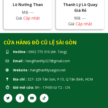
Lò Nướng Than
Thanh Lý Lò Quay
Giá Rẻ
Mã: ---
Giá:
Cập nhật
Mã: ---
Giá:
Cập nhật
CỬA HÀNG ĐỒ CŨ LỆ SÀI GÒN
Hotline :
0902 773 310 (Mr. Tùng)
Email :
Hangthanhly327@gmail.com
Website :
hangthanhlysaigon.net
Địa chỉ :
327- 329 Tân Sơn, P.15, Q.Tân Bình, HCM
⏱️ Giờ mở cửa:
8H - 17H30 từ T2 - CN