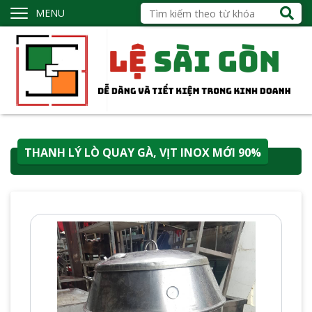
MENU
THANH LÝ LÒ QUAY GÀ, VỊT INOX MỚI 90%