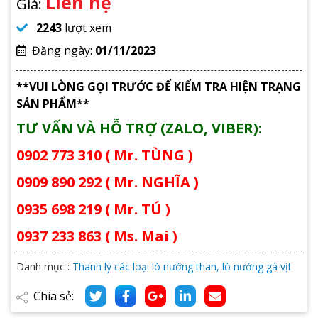
Liên hệ
Giá:
2243
lượt xem
Đăng ngày:
01/11/2023
**VUI LÒNG GỌI TRƯỚC ĐỂ KIỂM TRA HIỆN TRẠNG
SẢN PHẨM**
TƯ VẤN VÀ HỖ TRỢ (ZALO, VIBER):
0902 773 310 ( Mr. TÙNG )
0909 890 292 ( Mr. NGHĨA )
0935 698 219 ( Mr. TÚ )
0937 233 863 ( Ms. Mai )
Danh mục :
Thanh lý các loại lò nướng than, lò nướng gà vịt
Chia sẻ: