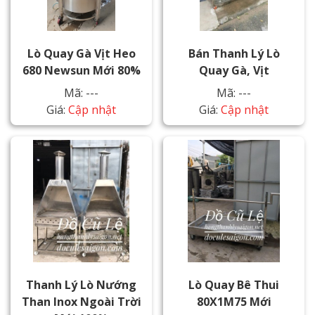
Lò Quay Gà Vịt Heo
Bán Thanh Lý Lò
680 Newsun Mới 80%
Quay Gà, Vịt
Mã: ---
Mã: ---
Giá:
Cập nhật
Giá:
Cập nhật
Thanh Lý Lò Nướng
Lò Quay Bê Thui
Than Inox Ngoài Trời
80X1M75 Mới