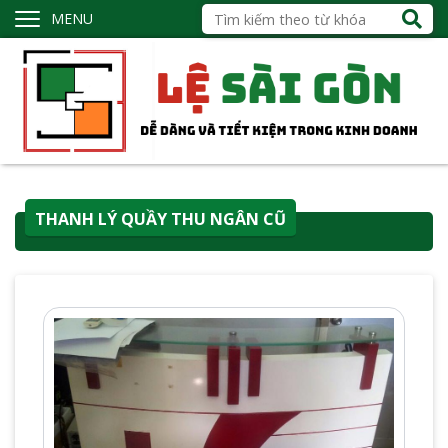
MENU
THANH LÝ QUẦY THU NGÂN CŨ