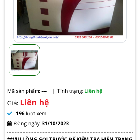
Mã sản phẩm:
---
Tình trạng:
Liên hệ
Liên hệ
Giá:
196
lượt xem
Đăng ngày:
31/10/2023
**VUI LÒNG GỌI TRƯỚC ĐỂ KIỂM TRA HIỆN TRẠNG