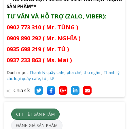
SẢN PHẨM**
TƯ VẤN VÀ HỖ TRỢ (ZALO, VIBER):
0902 773 310 ( Mr. TÙNG )
0909 890 292 ( Mr. NGHĨA )
0935 698 219 ( Mr. TÚ )
0937 233 863 ( Ms. Mai )
Danh mục :
Thanh lý quầy cafe, pha chế, thu ngân
,
Thanh lý
các loại quầy cafe, tủ , kệ
Chia sẻ:
CHI TIẾT SẢN PHẨM
ĐÁNH GIÁ SẢN PHẨM