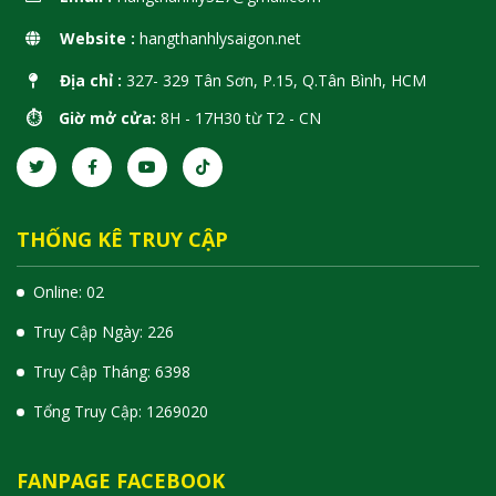
Website :
hangthanhlysaigon.net
Địa chỉ :
327- 329 Tân Sơn, P.15, Q.Tân Bình, HCM
⏱️ Giờ mở cửa:
8H - 17H30 từ T2 - CN
THỐNG KÊ TRUY CẬP
Online: 02
Truy Cập Ngày: 226
Truy Cập Tháng: 6398
Tổng Truy Cập:
1
2
6
9
0
2
0
FANPAGE FACEBOOK