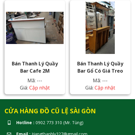
Bán Thanh Lý Quầy
Bán Thanh Lý Quầy
Bar Cafe 2M
Bar Gổ Có Giá Treo
Mã: ---
Mã: ---
Giá:
Cập nhật
Giá:
Cập nhật
CỬA HÀNG ĐỒ CŨ LỆ SÀI GÒN
Hotline :
0902 773 310 (Mr. Tùng)
Email :
Hangthanhly327@gmail.com