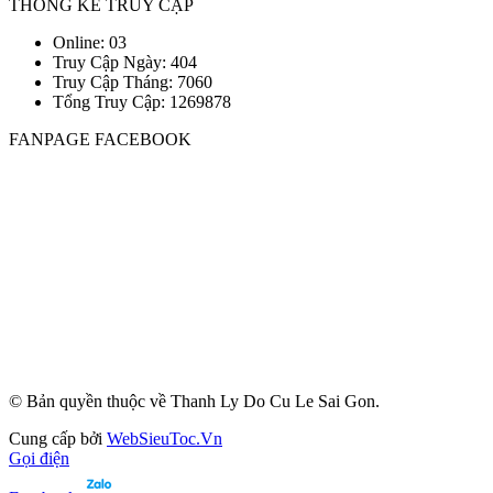
THỐNG KÊ TRUY CẬP
Online: 03
Truy Cập Ngày: 404
Truy Cập Tháng: 7060
Tổng Truy Cập:
1
2
6
9
8
7
8
FANPAGE FACEBOOK
© Bản quyền thuộc về Thanh Ly Do Cu Le Sai Gon.
Cung cấp bởi
WebSieuToc.Vn
Gọi điện