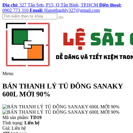
Địa chỉ:
327 Tân Sơn, P15, Q.Tân Bình, TP.HCM
Điện thoại:
0902 773 310
Email:
Hangthanhly327@gmail.com
Menu
BÁN THANH LÝ TỦ ĐÔNG SANAKY
600L MỚI 90%
Mã sản phẩm:
TD19
Tình trạng:
Liên hệ
Giá:
Liên hệ