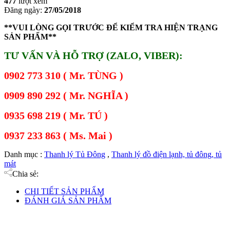
477
lượt xem
Đăng ngày:
27/05/2018
**VUI LÒNG GỌI TRƯỚC ĐỂ KIỂM TRA HIỆN TRẠNG
SẢN PHẨM**
TƯ VẤN VÀ HỖ TRỢ (ZALO, VIBER):
0902 773 310 ( Mr. TÙNG )
0909 890 292 ( Mr. NGHĨA )
0935 698 219 ( Mr. TÚ )
0937 233 863 ( Ms. Mai )
Danh mục :
Thanh lý Tủ Đông
,
Thanh lý đồ điện lạnh, tủ đông, tủ
mát
Chia sẻ:
CHI TIẾT SẢN PHẨM
ĐÁNH GIÁ SẢN PHẨM