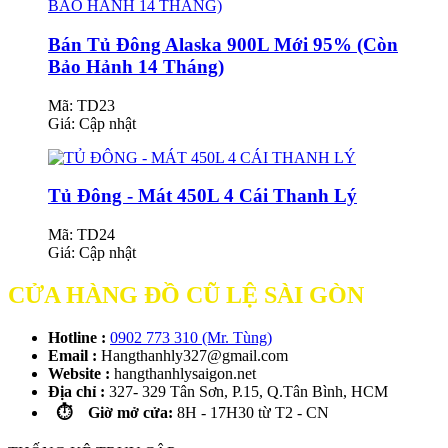
Bán Tủ Đông Alaska 900L Mới 95% (Còn
Bảo Hảnh 14 Tháng)
Mã: TD23
Giá:
Cập nhật
Tủ Đông - Mát 450L 4 Cái Thanh Lý
Mã: TD24
Giá:
Cập nhật
CỬA HÀNG ĐỒ CŨ LỆ SÀI GÒN
Hotline :
0902 773 310 (Mr. Tùng)
Email :
Hangthanhly327@gmail.com
Website :
hangthanhlysaigon.net
Địa chỉ :
327- 329 Tân Sơn, P.15, Q.Tân Bình, HCM
⏱️ Giờ mở cửa:
8H - 17H30 từ T2 - CN