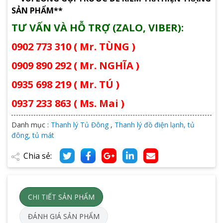
SẢN PHẨM**
TƯ VẤN VÀ HỖ TRỢ (ZALO, VIBER):
0902 773 310 ( Mr. TÙNG )
0909 890 292 ( Mr. NGHĨA )
0935 698 219 ( Mr. TÚ )
0937 233 863 ( Ms. Mai )
Danh mục :
Thanh lý Tủ Đông
,
Thanh lý đồ điện lạnh, tủ
đông, tủ mát
Chia sẻ:
CHI TIẾT SẢN PHẨM
ĐÁNH GIÁ SẢN PHẨM