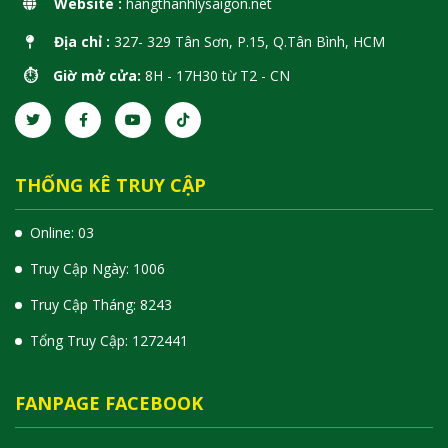
Website :
hangthanhlysaigon.net
Địa chỉ :
327- 329 Tân Sơn, P.15, Q.Tân Bình, HCM
⏱️ Giờ mở cửa:
8H - 17H30 từ T2 - CN
THỐNG KÊ TRUY CẬP
Online: 03
Truy Cập Ngày: 1006
Truy Cập Tháng: 8243
Tổng Truy Cập:
1
2
7
2
4
4
1
FANPAGE FACEBOOK