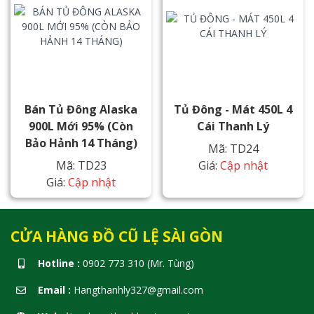
Bán Tủ Đông Alaska
Tủ Đông - Mát 450L 4
900L Mới 95% (Còn
Cái Thanh Lý
Bảo Hảnh 14 Tháng)
Mã: TD24
Mã: TD23
Giá:
Cập nhật
Giá:
Cập nhật
CỬA HÀNG ĐỒ CŨ LỆ SÀI GÒN
Hotline :
0902 773 310 (Mr. Tùng)
Email :
Hangthanhly327@gmail.com