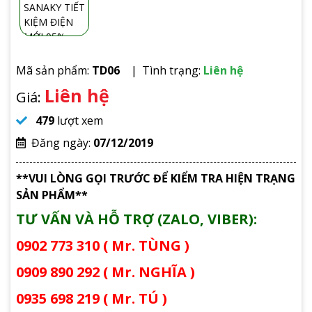
Mã sản phẩm:
TD06
Tình trạng:
Liên hệ
Liên hệ
Giá:
479
lượt xem
Đăng ngày:
07/12/2019
**VUI LÒNG GỌI TRƯỚC ĐỂ KIỂM TRA HIỆN TRẠNG
SẢN PHẨM**
TƯ VẤN VÀ HỖ TRỢ (ZALO, VIBER):
0902 773 310 ( Mr. TÙNG )
0909 890 292 ( Mr. NGHĨA )
0935 698 219 ( Mr. TÚ )