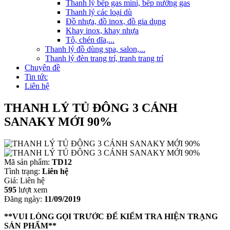
Thanh lý bếp gas mini, bếp nướng gas
Thanh lý các loại dù
Đồ nhựa, đồ inox, đồ gia dụng
Khay inox, khay nhựa
Tô, chén dĩa,...
Thanh lý đồ dùng spa, salon,...
Thanh lý đèn trang trí, tranh trang trí
Chuyên đề
Tin tức
Liên hệ
THANH LÝ TỦ ĐÔNG 3 CÁNH
SANAKY MỚI 90%
Mã sản phẩm:
TD12
Tình trạng:
Liên hệ
Giá:
Liên hệ
595
lượt xem
Đăng ngày:
11/09/2019
**VUI LÒNG GỌI TRƯỚC ĐỂ KIỂM TRA HIỆN TRẠNG
SẢN PHẨM**