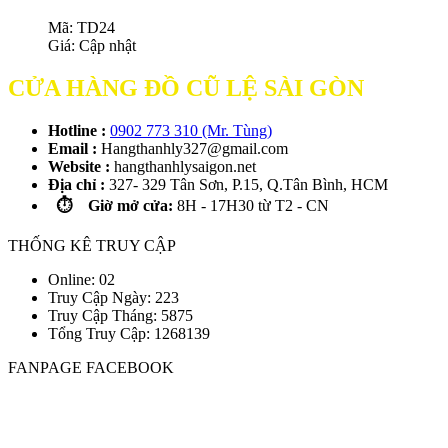
Mã: TD24
Giá:
Cập nhật
CỬA HÀNG ĐỒ CŨ LỆ SÀI GÒN
Hotline :
0902 773 310 (Mr. Tùng)
Email :
Hangthanhly327@gmail.com
Website :
hangthanhlysaigon.net
Địa chỉ :
327- 329 Tân Sơn, P.15, Q.Tân Bình, HCM
⏱️ Giờ mở cửa:
8H - 17H30 từ T2 - CN
THỐNG KÊ TRUY CẬP
Online: 02
Truy Cập Ngày: 223
Truy Cập Tháng: 5875
Tổng Truy Cập:
1
2
6
8
1
3
9
FANPAGE FACEBOOK