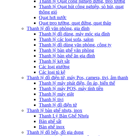
Thanh lý Quạt công nghiệp đứng, treo tường
Thanh lý Quạt hút công nghiệp, sò hút, quạt
thông gió
Quạt hơi nước
Quạt treo tường, quạt đứng, quạt tháp
Thanh lý đồ văn phòng, gia đình
Thanh lý đồ dùng, máy móc gia đình
Thanh lý các loại sofa, salon
Thanh lý đồ dùng văn phòng, công ty
Thanh lý bàn ghế văn phòng
Thanh lý bàn ghế ăn gia đình
Thanh lý két sắt
Các loại giường
Các loại tủ kệ
Thanh lý đồ điện tử, máy Pos, camera, tivi, âm thanh
Thanh lý máy phát điện, ổn áp, biến thế
Thanh lý máy POS, máy tính tiền
Thanh lý máy giặt
Thanh lý tivi
Thanh lý đồ điện tử
Thanh lý bàn ghế nhựa, inox
Thanh Lý Bàn Ghế Nhựa
Bàn ghế sắt
Bàn ghế inox
Thanh lý đồ bếp, đồ gia dụng