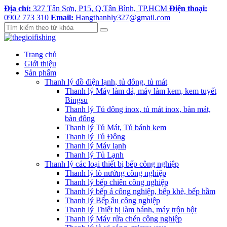
Địa chỉ:
327 Tân Sơn, P15, Q.Tân Bình, TP.HCM
Điện thoại:
0902 773 310
Email:
Hangthanhly327@gmail.com
Trang chủ
Giới thiệu
Sản phẩm
Thanh lý đồ điện lạnh, tủ đông, tủ mát
Thanh lý Máy làm đá, máy làm kem, kem tuyết
Bingsu
Thanh lý Tủ đông inox, tủ mát inox, bàn mát,
bàn đông
Thanh lý Tủ Mát, Tủ bánh kem
Thanh lý Tủ Đông
Thanh lý Máy lạnh
Thanh lý Tủ Lạnh
Thanh lý các loại thiết bị bếp công nghiệp
Thanh lý lò nướng công nghiệp
Thanh lý bếp chiên công nghiệp
Thanh lý bếp á công nghiệp, bếp khè, bếp hầm
Thanh lý Bếp âu công nghiệp
Thanh lý Thiết bị làm bánh, máy trộn bột
Thanh lý Máy rửa chén công nghiệp