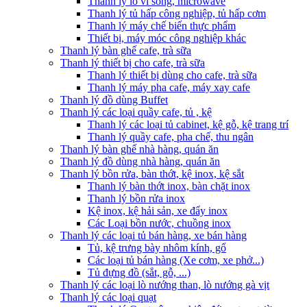
Thanh lý lò vi sóng, microwave
Thanh lý tủ hấp công nghiệp, tủ hấp cơm
Thanh lý máy chế biến thực phẩm
Thiết bị, máy móc công nghiệp khác
Thanh lý bàn ghế cafe, trà sữa
Thanh lý thiết bị cho cafe, trà sữa
Thanh lý thiết bị dùng cho cafe, trà sữa
Thanh lý máy pha cafe, máy xay cafe
Thanh lý đồ dùng Buffet
Thanh lý các loại quầy cafe, tủ , kệ
Thanh lý các loại tủ cabinet, kệ gỗ, kệ trang trí
Thanh lý quầy cafe, pha chế, thu ngân
Thanh lý bàn ghế nhà hàng, quán ăn
Thanh lý đồ dùng nhà hàng, quán ăn
Thanh lý bồn rửa, bàn thớt, kệ inox, kệ sắt
Thanh lý bàn thớt inox, bàn chặt inox
Thanh lý bồn rửa inox
Kệ inox, kệ hải sản, xe đẩy inox
Các Loại bồn nước, chuồng inox
Thanh lý các loại tủ bán hàng, xe bán hàng
Tủ, kệ trưng bày nhôm kính, gổ
Các loại tủ bán hàng (Xe cơm, xe phở...)
Tủ đựng đồ (sắt, gỗ, ...)
Thanh lý các loại lò nướng than, lò nướng gà vịt
Thanh lý các loại quạt