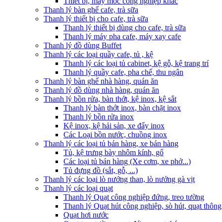
Thiết bị, máy móc công nghiệp khác
Thanh lý bàn ghế cafe, trà sữa
Thanh lý thiết bị cho cafe, trà sữa
Thanh lý thiết bị dùng cho cafe, trà sữa
Thanh lý máy pha cafe, máy xay cafe
Thanh lý đồ dùng Buffet
Thanh lý các loại quầy cafe, tủ , kệ
Thanh lý các loại tủ cabinet, kệ gỗ, kệ trang trí
Thanh lý quầy cafe, pha chế, thu ngân
Thanh lý bàn ghế nhà hàng, quán ăn
Thanh lý đồ dùng nhà hàng, quán ăn
Thanh lý bồn rửa, bàn thớt, kệ inox, kệ sắt
Thanh lý bàn thớt inox, bàn chặt inox
Thanh lý bồn rửa inox
Kệ inox, kệ hải sản, xe đẩy inox
Các Loại bồn nước, chuồng inox
Thanh lý các loại tủ bán hàng, xe bán hàng
Tủ, kệ trưng bày nhôm kính, gổ
Các loại tủ bán hàng (Xe cơm, xe phở...)
Tủ đựng đồ (sắt, gỗ, ...)
Thanh lý các loại lò nướng than, lò nướng gà vịt
Thanh lý các loại quạt
Thanh lý Quạt công nghiệp đứng, treo tường
Thanh lý Quạt hút công nghiệp, sò hút, quạt thông
Quạt hơi nước