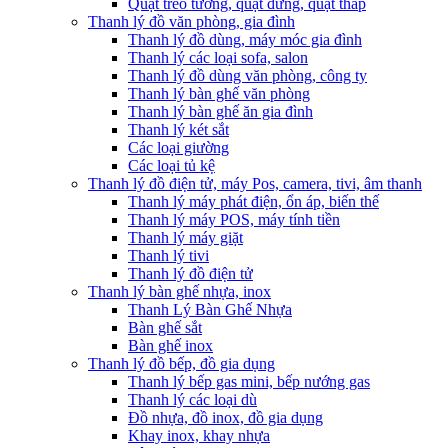
Quạt treo tường, quạt đứng, quạt tháp
Thanh lý đồ văn phòng, gia đình
Thanh lý đồ dùng, máy móc gia đình
Thanh lý các loại sofa, salon
Thanh lý đồ dùng văn phòng, công ty
Thanh lý bàn ghế văn phòng
Thanh lý bàn ghế ăn gia đình
Thanh lý két sắt
Các loại giường
Các loại tủ kệ
Thanh lý đồ điện tử, máy Pos, camera, tivi, âm thanh
Thanh lý máy phát điện, ổn áp, biến thế
Thanh lý máy POS, máy tính tiền
Thanh lý máy giặt
Thanh lý tivi
Thanh lý đồ điện tử
Thanh lý bàn ghế nhựa, inox
Thanh Lý Bàn Ghế Nhựa
Bàn ghế sắt
Bàn ghế inox
Thanh lý đồ bếp, đồ gia dụng
Thanh lý bếp gas mini, bếp nướng gas
Thanh lý các loại dù
Đồ nhựa, đồ inox, đồ gia dụng
Khay inox, khay nhựa