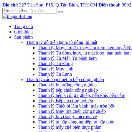
Địa chỉ:
327 Tân Sơn, P15, Q.Tân Bình, TP.HCM
Điện thoại:
0902
Trang chủ
Giới thiệu
Sản phẩm
Thanh lý đồ điện lạnh, tủ đông, tủ mát
Thanh lý Máy làm đá, máy làm kem, kem tuyết B
Thanh lý Tủ đông inox, tủ mát inox, bàn mát, bàn
Thanh lý Tủ Mát, Tủ bánh kem
Thanh lý Tủ Đông
Thanh lý Máy lạnh
Thanh lý Tủ Lạnh
Thanh lý các loại thiết bị bếp công nghiệp
Thanh lý lò nướng công nghiệp
Thanh lý bếp chiên công nghiệp
Thanh lý bếp á công nghiệp, bếp khè, bếp hầm
Thanh lý Bếp âu công nghiệp
Thanh lý Thiết bị làm bánh, máy trộn bột
Thanh lý Máy rửa chén công nghiệp
Thanh lý lò vi sóng, microwave
Thanh lý tủ hấp công nghiệp, tủ hấp cơm
Thanh lý máy chế biến thực phẩm