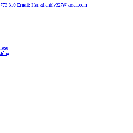
 773 310
Email:
Hangthanhly327@gmail.com
ingsu
 đông