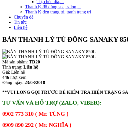
Tô, chén dĩa,...
Thanh lý đồ dùng spa, salon,...
Thanh lý đèn trang trí, tranh trang trí
Chuyên đề
Tin tức
Liên hệ
BÁN THANH LÝ TỦ ĐÔNG SANAKY 85
Mã sản phẩm:
TD20
Tình trạng:
Liên hệ
Giá:
Liên hệ
446
lượt xem
Đăng ngày:
23/03/2018
**VUI LÒNG GỌI TRƯỚC ĐỂ KIỂM TRA HIỆN TRẠNG S
TƯ VẤN VÀ HỖ TRỢ (ZALO, VIBER):
0902 773 310 ( Mr. TÙNG )
0909 890 292 ( Mr. NGHĨA )