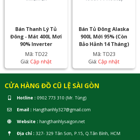
Bán Thanh Lý Tủ
Bán Tủ Đông Alaska
Đông - Mát 400L Mơí
900L Mới 95% (Còn
90% Inverter
Bảo Hảnh 14 Tháng)
Mã: TD22
Mã: TD23
Giá:
Cập nhật
Giá:
Cập nhật
CỬA HÀNG ĐỒ CŨ LỆ SÀI GÒN
Hotline :
0902 773 310 (Mr. Tùng)
Email :
Hangthanhly327@gmail.com
Website :
hangthanhlysaigon.net
Địa chỉ :
327- 329 Tân Sơn, P.15, Q.Tân Bình, HCM