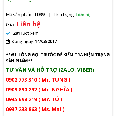
Mã sản phẩm:
TD39
Tình trạng:
Liên hệ
Liên hệ
Giá:
281
lượt xem
Đăng ngày:
14/03/2017
**VUI LÒNG GỌI TRƯỚC ĐỂ KIỂM TRA HIỆN TRẠNG
SẢN PHẨM**
TƯ VẤN VÀ HỖ TRỢ (ZALO, VIBER):
0902 773 310 ( Mr. TÙNG )
0909 890 292 ( Mr. NGHĨA )
0935 698 219 ( Mr. TÚ )
0937 233 863 ( Ms. Mai )