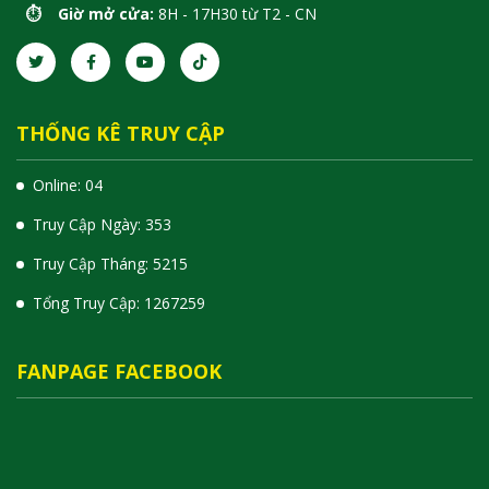
⏱️ Giờ mở cửa:
8H - 17H30 từ T2 - CN
THỐNG KÊ TRUY CẬP
Online: 04
Truy Cập Ngày: 353
Truy Cập Tháng: 5215
Tổng Truy Cập:
1
2
6
7
2
5
9
FANPAGE FACEBOOK