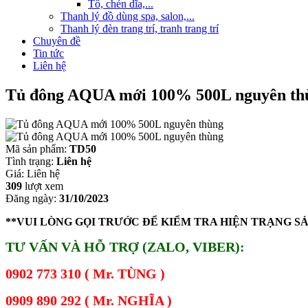
Tô, chén dĩa,...
Thanh lý đồ dùng spa, salon,...
Thanh lý đèn trang trí, tranh trang trí
Chuyên đề
Tin tức
Liên hệ
Tủ đông AQUA mới 100% 500L nguyên th
Mã sản phẩm:
TD50
Tình trạng:
Liên hệ
Giá:
Liên hệ
309
lượt xem
Đăng ngày:
31/10/2023
**VUI LÒNG GỌI TRƯỚC ĐỂ KIỂM TRA HIỆN TRẠNG S
TƯ VẤN VÀ HỖ TRỢ (ZALO, VIBER):
0902 773 310 ( Mr. TÙNG )
0909 890 292 ( Mr. NGHĨA )