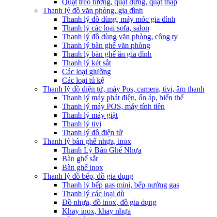
Quạt treo tường, quạt đứng, quạt tháp
Thanh lý đồ văn phòng, gia đình
Thanh lý đồ dùng, máy móc gia đình
Thanh lý các loại sofa, salon
Thanh lý đồ dùng văn phòng, công ty
Thanh lý bàn ghế văn phòng
Thanh lý bàn ghế ăn gia đình
Thanh lý két sắt
Các loại giường
Các loại tủ kệ
Thanh lý đồ điện tử, máy Pos, camera, tivi, âm thanh
Thanh lý máy phát điện, ổn áp, biến thế
Thanh lý máy POS, máy tính tiền
Thanh lý máy giặt
Thanh lý tivi
Thanh lý đồ điện tử
Thanh lý bàn ghế nhựa, inox
Thanh Lý Bàn Ghế Nhựa
Bàn ghế sắt
Bàn ghế inox
Thanh lý đồ bếp, đồ gia dụng
Thanh lý bếp gas mini, bếp nướng gas
Thanh lý các loại dù
Đồ nhựa, đồ inox, đồ gia dụng
Khay inox, khay nhựa