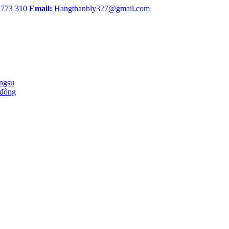
 773 310
Email:
Hangthanhly327@gmail.com
ingsu
 đông