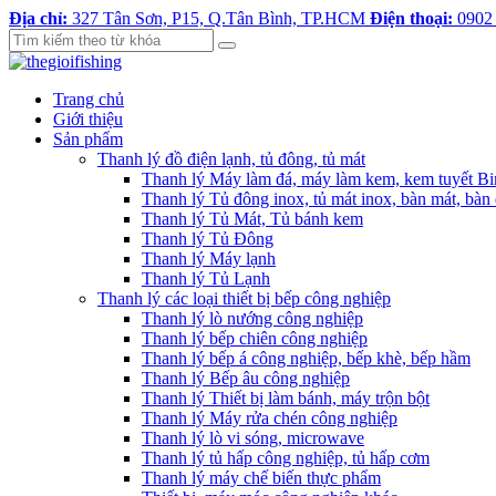
Địa chỉ:
327 Tân Sơn, P15, Q.Tân Bình, TP.HCM
Điện thoại:
0902
Trang chủ
Giới thiệu
Sản phẩm
Thanh lý đồ điện lạnh, tủ đông, tủ mát
Thanh lý Máy làm đá, máy làm kem, kem tuyết B
Thanh lý Tủ đông inox, tủ mát inox, bàn mát, bàn
Thanh lý Tủ Mát, Tủ bánh kem
Thanh lý Tủ Đông
Thanh lý Máy lạnh
Thanh lý Tủ Lạnh
Thanh lý các loại thiết bị bếp công nghiệp
Thanh lý lò nướng công nghiệp
Thanh lý bếp chiên công nghiệp
Thanh lý bếp á công nghiệp, bếp khè, bếp hầm
Thanh lý Bếp âu công nghiệp
Thanh lý Thiết bị làm bánh, máy trộn bột
Thanh lý Máy rửa chén công nghiệp
Thanh lý lò vi sóng, microwave
Thanh lý tủ hấp công nghiệp, tủ hấp cơm
Thanh lý máy chế biến thực phẩm