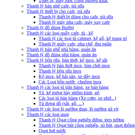
Thiết bị, máy móc công nghiệp khác
Thanh lý bàn ghế cafe, trà sữa
Thanh lý thiết bị cho cafe, trà sữa
Thanh lý thiết bị dùng cho cafe, trà sữa
Thanh lý máy pha cafe, máy xay cafe
Thanh lý đồ dùng Buffet
Thanh lý các loại quầy cafe, tủ , kệ
Thanh lý các loại tủ cabinet, kệ gỗ, kệ trang trí
Thanh lý quầy cafe, pha chế, thu ngân
Thanh lý bàn ghế nhà hàng, quán ăn
Thanh lý đồ dùng nhà hàng, quán ăn
Thanh lý bồn rửa, bàn thớt, kệ inox, kệ sắt
Thanh lý bàn thớt inox, bàn chặt inox
Thanh lý bồn rửa inox
Kệ inox, kệ hải sản, xe đẩy inox
Các Loại bồn nước, chuồng inox
Thanh lý các loại tủ bán hàng, xe bán hàng
Tủ, kệ trưng bày nhôm kính, gổ
Các loại tủ bán hàng (Xe cơm, xe phở...)
Tủ đựng đồ (sắt, gỗ, ...)
Thanh lý các loại lò nướng than, lò nướng gà vịt
Thanh lý các loại quạt
Thanh lý Quạt công nghiệp đứng, treo tường
Thanh lý Quạt hút công nghiệp, sò hút, quạt thông
Quạt hơi nước